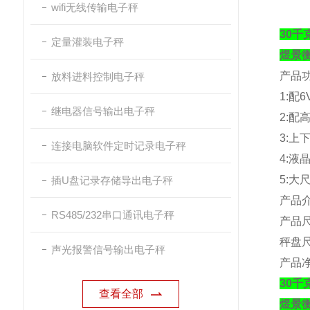
wifi无线传输电子秤
30
定量灌装电子秤
煜景
产品
放料进料控制电子秤
1:
配
6
继电器信号输出电子秤
2:
配
3:
上
连接电脑软件定时记录电子秤
4:
液
5:
大
插U盘记录存储导出电子秤
产品
RS485/232串口通讯电子秤
产品
秤盘
声光报警信号输出电子秤
产品
30
查看全部
煜景