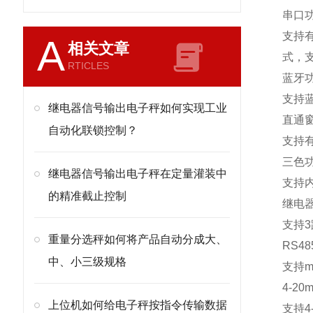
串口
支持
A
相关文章
式，
RTICLES
蓝牙
支持
继电器信号输出电子秤如何实现工业
直通
自动化联锁控制？
支持
三色
继电器信号输出电子秤在定量灌装中
支持
的精准截止控制
继电
支持
3
重量分选秤如何将产品自动分成大、
RS48
中、小三级规格
支持
m
4-20m
上位机如何给电子秤按指令传输数据
支持
4