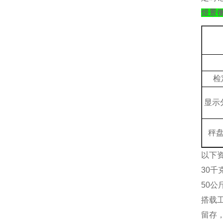
煜景
检
显示
秤
以下
30
50
搭载
留存