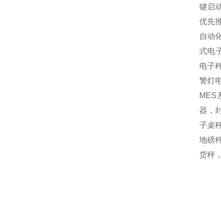
键启
优先
自动
式电
电子
警灯
MES
器，封
子桌秤
地磅秤
货秤