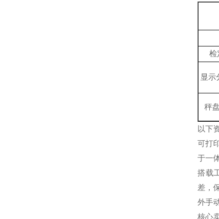
检
显示
秤
以下
可打
于一
搭载
差，
外手
核心