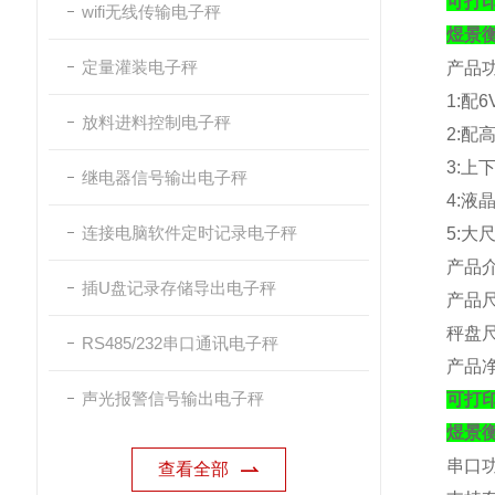
可打
wifi无线传输电子秤
煜景
定量灌装电子秤
产品
1:
配
6
放料进料控制电子秤
2:
配
3:
上
继电器信号输出电子秤
4:
液
连接电脑软件定时记录电子秤
5:
大
产品
插U盘记录存储导出电子秤
产品
秤盘
RS485/232串口通讯电子秤
产品
声光报警信号输出电子秤
可打
煜景
串口
查看全部