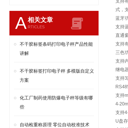
支持
式，
A
蓝牙
相关文章
支持
RTICLES
直通
支持
不干胶标签条码打印电子秤产品性能
三色
讲解
支持
继电
不干胶标签打印电子秤 多模版自定义
支持
3
方案
RS48
支持
m
化工厂制药使用防爆电子秤等级有哪
4-20m
些
支持
4
U
盘存
自动检重称原理 零位自动校准技术