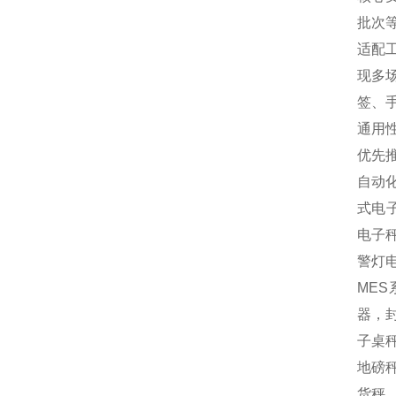
批次
适配
现多
签、
通用
优先
自动
式电
电子
警灯
MES
器，封
子桌秤
地磅秤
货秤