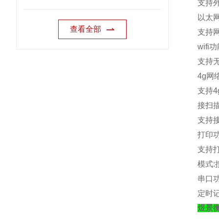
支持
以太
查看全部
支持
wifi
功
支持
4g
网
支持
4
接扫
支持
打印
支持
模式
:
串口
定时
煜景