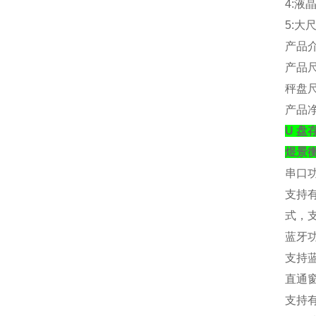
4:
液
5:
大
产品
产品
秤盘
产品
U 盘
煜景
串口
支持
式，
蓝牙
支持
直通
支持