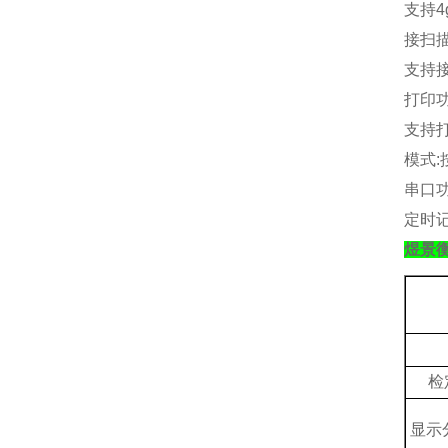
支持
4
接扫
支持
打印
支持
模式
:
串口
定时
煜景
检
显示