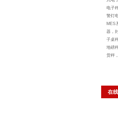
电子
警灯
MES
器，封
子桌秤
地磅秤
货秤
在