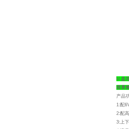
U 盘
煜景
产品
1:
配
6
2:
配
3:
上