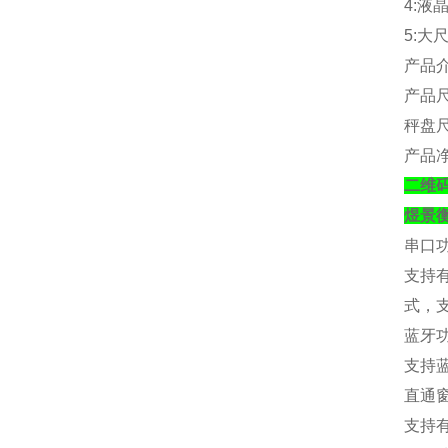
4:
液
5:
大
产品
产品
秤盘
产品
二维
煜景
串口
支持
式，
蓝牙
支持
直通
支持