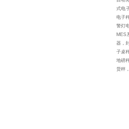
式电
电子
警灯
MES
器，封
子桌秤
地磅秤
货秤