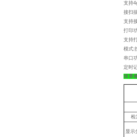
支持
4
接扫
支持
打印
支持
模式
:
串口
定时
煜景
检
显示