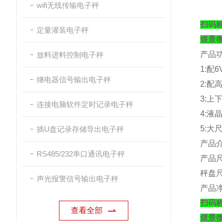
wifi无线传输电子秤
扫码
定量灌装电子秤
煜景
产品
放料进料控制电子秤
1:
配
6
继电器信号输出电子秤
2:
配
3:
上
连接电脑软件定时记录电子秤
4:
液
5:
大
插U盘记录存储导出电子秤
产品
RS485/232串口通讯电子秤
产品
秤盘
声光报警信号输出电子秤
产品
扫码
查看全部
煜景