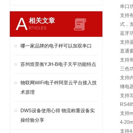
串口
支持
A
相关文章
式，
RTICLES
蓝牙
支持
哪一家品牌的电子秤可以加双串口
直通
支持
苏州煜景衡YJH-B电子天平功能特点
三色
支持
物联网WiFi电子秤阿里云平台接入技
继电
术原理
支持
3
RS48
DWS设备使用心得 物流称重设备实
支持
m
操经验分享
4-20m
支持
4