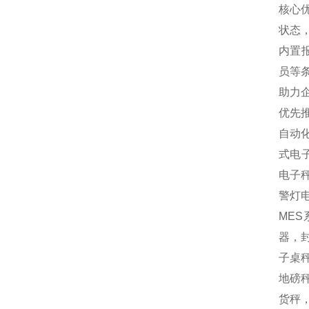
核心
状态
内置
员等
助力
优先
自动
式电
电子
警灯
MES
器，封
子桌秤
地磅秤
货秤