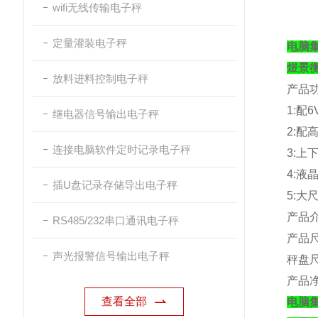
wifi无线传输电子秤
定量灌装电子秤
电脑
煜景
放料进料控制电子秤
产品
1:
配
6
继电器信号输出电子秤
2:
配
连接电脑软件定时记录电子秤
3:
上
4:
液
插U盘记录存储导出电子秤
5:
大
产品
RS485/232串口通讯电子秤
产品
声光报警信号输出电子秤
秤盘
产品
查看全部
电脑