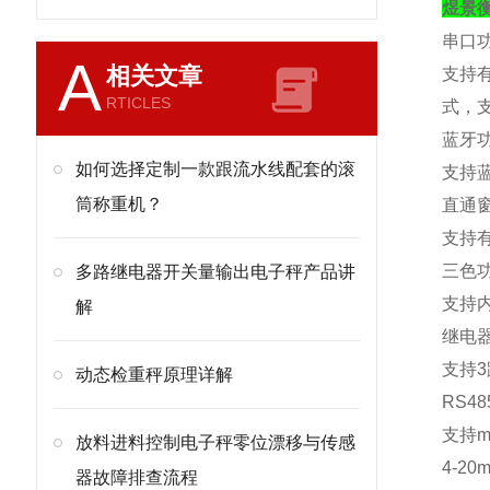
煜景
串口
A
相关文章
支持
RTICLES
式，
蓝牙
如何选择定制一款跟流水线配套的滚
支持
筒称重机？
直通
支持
三色
多路继电器开关量输出电子秤产品讲
支持
解
继电
支持
3
动态检重秤原理详解
RS48
支持
m
放料进料控制电子秤零位漂移与传感
4-20m
器故障排查流程