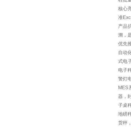
核心
准Ex
产品
溯，
优先
自动
式电
电子
警灯
MES
器，封
子桌秤
地磅秤
货秤