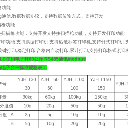
络功能
g
通信
,
数据数据协议，支持数据传输方式，支持开发
描枪功能
接扫描枪功能，支持开发支持接扫描枪功能，支持开发
打印功能
打印功能
,
支持票据打印机
,
支持热敏标签打印机
,
支持针式打印机
,
按键打印
,
稳定打印
,
合格内自动打印
,
累计打印
,
支持打印格式
,
打印
LC使用电子秤60公斤 RS485通讯modbus
衡电子台秤标准规格表：
YJH-T30-
YJH-T60-
YJH-T100-
YJH-T150-
型号
YJH-T
30
60
100
150
秤量
30kg
60kg
1
0
0kg
150kg
3
分度值
10g
20g
50g
50g
1
分度
A
2g
5g
10g
10g
值
B
5g
10g
20g
20g