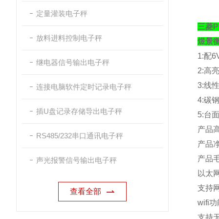
定量灌装电子秤
三菱P
放料进料控制电子秤
煜景
1:
配
6
继电器信号输出电子秤
2:
高
3:
线
连接电脑软件定时记录电子秤
4:
碳
插U盘记录存储导出电子秤
5:
台
产品
RS485/232串口通讯电子秤
产品
产品
声光报警信号输出电子秤
以太
支持
查看全部
wifi
功
支持