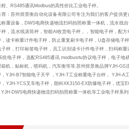
程、RS485通讯Modbus的高性价比工业电子秤。
推荐：苏州煜景衡自动化设备有限公司专注为我们的客户提供更
化称重设备，DWS电商快递物流扫码拍照称重一体机，流水线
子秤，流水线滚筒秤，智能AI收货电子秤，，智能电子秤，配
秤，读卡称重计件电子秤，防止重复刷卡电子秤，U盘存储电子秤
电子秤，打印标签电子秤，员工识别读卡计件电子秤，扫码称重记
系统电子秤，选配RS485通讯 modbusrtu协议电子秤，
箱机，贴标机，喷码机，汽车衡等等.苏州煜景衡品牌YJH-GS流水线
，YJH-B7智能电子天平 ，YJH-T工业称重电子台秤， YJH-A
，YJH-YCS叉车电子秤，朗科XK3150-EX防爆电子秤，优宝E
，YJH-DWS电商快递物流扫码拍照称重一体机等工业电子秤系