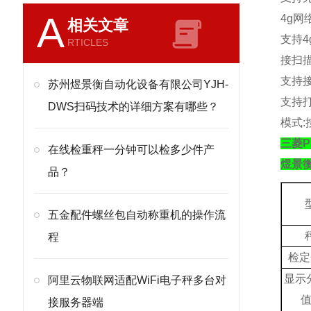
A
4g
网
相关文章
支持
4
RTICLES
接扫
支持
苏州煜景衡自动化设备有限公司YJH-
支持
DWS扫码技术的详细方案有哪些？
模式
:
三菱P
在线检重秤一分钟可以检多少件产
煜景
品？
五金配件螺丝包自动称重机的操作流
程
检定
显示
阿里云物联网适配WiFi电子秤多台对
接服务器端