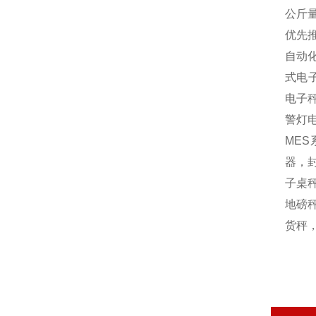
公斤量
优先
自动
式电
电子
警灯
MES
器，封
子桌秤
地磅秤
货秤