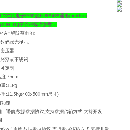
LC使用电子秤60公斤 RS485通讯modbus
衡
YJH-T
电子台秤标准参数：
V4AH
铅酸蓄电池
;
亮数码绿光显示
;
性变压器
;
钢烤漆或不锈钢
面可定制
高度
:75cm
净重
:11kg
毛重
:11.5kg(400x500mm
尺寸
)
网功能
网口通信
,
数据数据协议
,
支持数据传输方式
,
支持开发
能
无线
wifi
通信
,
数据数据协议
,
支持数据传输方式
,
支持开发