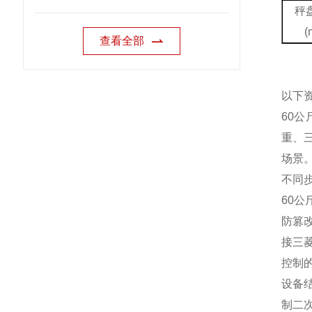
秤
(
查看全部
以下
60公
重、
场景。
不同
60
防篡
接三
控制
设备
制二