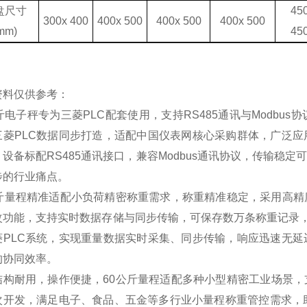
盘尺寸
4
5
3
0
0x 4
0
0
400x 500
400x 500
400x 500
mm)
4
5
资料仅供参考：
斤电子秤专为三菱PLC配套使用，支持RS485通讯与Modb
三菱PLC数据同步打造，适配中国仪表网核心采购群体，广泛
设备标配RS485通讯接口，兼容Modbus通讯协议，传输稳
步的行业痛点。
公斤量程精准适配小负荷精密称重需求，称重精准稳定，采用高
改功能，支持实时数据存储与同步传输，可保存数万条称重记录，便于
菱PLC系统，实现重量数据实时采集、同步传输，响应迅速无延
的协同效率。
结构耐用，操作便捷，60公斤量程适配多种小型精密工业场景，
次开发，满足电子、食品、五金等多行业小量程称重管控需求，助