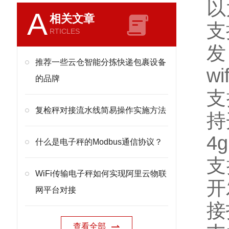
以
A
相关文章
支
RTICLES
发
推荐一些云仓智能分拣快递包裹设备
wif
的品牌
支
复检秤对接流水线简易操作实施方法
持
4g
什么是电子秤的Modbus通信协议？
支
WiFi传输电子秤如何实现阿里云物联
开
网平台对接
接
查看全部