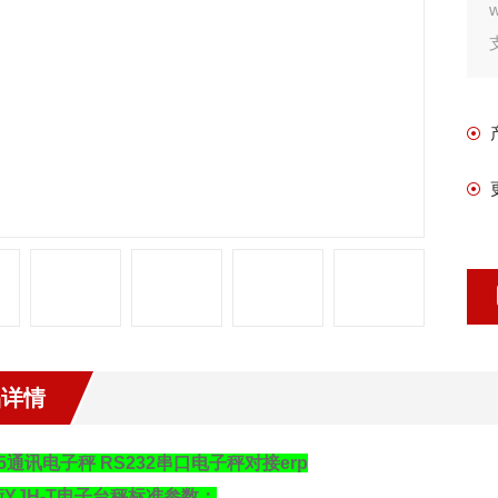
品详情
85通讯电子秤 RS232串口电子秤对接erp
衡
YJH-T
电子台秤标准参数：