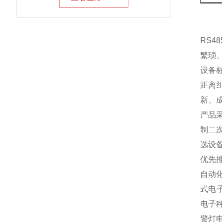
RS
繁琐
设备标
距离
新、
产品
制二
选设
优先
自动
式电
电子
警灯