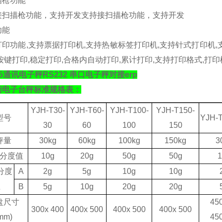
描枪功能
接扫描枪功能，支持开发支持接扫描枪功能，支持开发
功能
打印功能
,
支持票据打印机
,
支持热敏标签打印机
,
支持针式打印机
,
按键打印
,
稳定打印
,
合格内自动打印
,
累计打印
,
支持打印格式
,
打印
85通讯电子秤RS232 串口电子秤对接erp
衡电子台秤标准规格表：
YJH-T30-
YJH-T60-
YJH-T100-
YJH-T150-
型号
YJH-T
30
60
100
150
秤量
30kg
60kg
1
0
0kg
150kg
3
分度值
10g
20g
50g
50g
1
分度
A
2g
5g
10g
10g
值
B
5g
10g
20g
20g
盘尺寸
4
5
3
0
0x 4
0
0
400x 500
400x 500
400x 500
mm)
4
5