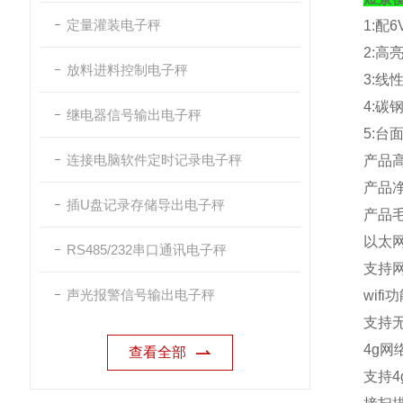
定量灌装电子秤
1:
配
6
2:
高
放料进料控制电子秤
3:
线
4:
碳
继电器信号输出电子秤
5:
台
连接电脑软件定时记录电子秤
产品
产品
插U盘记录存储导出电子秤
产品
以太
RS485/232串口通讯电子秤
支持
声光报警信号输出电子秤
wifi
功
支持
4g
网
查看全部
支持
4