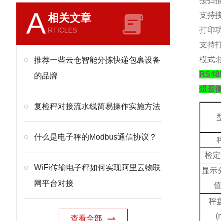
接扫
A
支持
相关文章
打印
RTICLES
支持
模式
:
推荐一些云仓智能分拣快递包裹设备
RS4
的品牌
煜景
复检秤对接流水线简易操作实施方法
什么是电子秤的Modbus通信协议？
检定
WiFi传输电子秤如何实现阿里云物联
显示
网平台对接
秤
(
查看全部