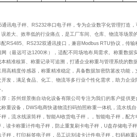
485通讯电子秤、RS232串口电子秤，专为企业数字化管理打造
、误差大、效率低的行业痛点，是工厂车间、仓库、物流等场景
配RS485、RS232双通讯接口，兼容Modbus RTU协议，
组网（最远可达1200米），适配不同场地布局需求。称重数据
成本精准核算、称重记录可追溯，打通企业称重与管理系统的数
采用高精度传感器，称重精准稳定，具备数据加密防篡改功能，
次开发，满足食品、化工、物流等多行业个性化需求，助力企业
备。
推荐：苏州煜景衡自动化设备有限公司专注为我们的客户提供更
化称重设备，DWS电商快递物流扫码拍照称重一体机，流水线
子秤，流水线滚筒秤，智能AI收货电子秤，，智能电子秤，配
秤，读卡称重计件电子秤，防止重复刷卡电子秤，U盘存储电子秤
电子秤，打印标签电子秤，员工识别读卡计件电子秤，扫码称重记