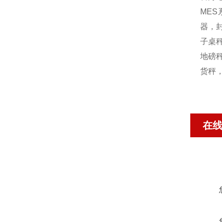
MES
器，封
子桌秤
地磅秤
货秤
在