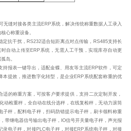
，可无缝对接各类主流ERP系统，解决传统称重数据人工录入
的核心称重设备。
传输稳定抗干扰，RS232适合短距离点对点传输，RS485支持长
实时自动上传至ERP系统，无需人工干预，实现库存自动更
据孤岛。
支持报表一键导出，适配金蝶、用友等主流ERP软件，可定
降本提效，推进数字化转型，是企业ERP系统配套称重的优
合适的称重方案，可按客户要求提供，支持二次定制开发，
自化动检重秤，全自动在线分选秤，在线复检秤，无动力滚筒
方电子秤，配料电子秤，扫码防错提示电子秤，刷卡领料称重
，带继电器信号输出电子秤，IO信号开关量电子秤，声光报
录电子秤，对接PLC电子秤，对接ERP系统电子秤，对接