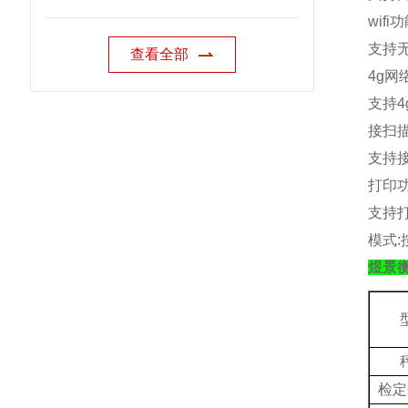
wifi
功
支持
查看全部
4g
网
支持
4
接扫
支持
打印
支持
模式
:
煜景
检定