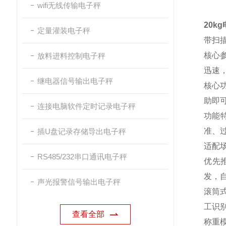
wifi无线传输电子秤
20k
定量灌装电子秤
带扫
核心
放料进料控制电子秤
迅速
继电器信号输出电子秤
核心
助即
连接电脑软件定时记录电子秤
功能
准、
插U盘记录存储导出电子秤
适配
RS485/232串口通讯电子秤
优先
发，
声光报警信号输出电子秤
滚筒
工识别
查看全部
称重