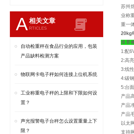
苏州煜
业称重
A
相关文章
重一
RTICLES
20k
煜景
自动检重秤在食品行业的应用，包装
1:
配
6
产品缺料检测方案
2:
高
3:
线
物联网卡电子秤如何连接上位机系统
4:
碳
5:
台
工业称重电子秤的上限和下限如何设
产品
置？
产品
产品
声光报警电子台秤怎么设置重量上下
以太
限？
支持