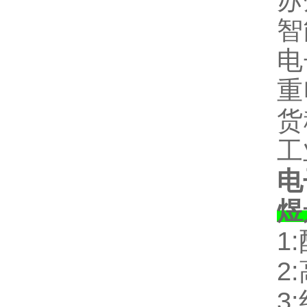
苏
智
电
重
货
工
电
煜
1:
2:
3: