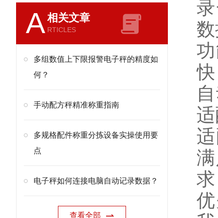
录
A
相关文章
数
RTICLES
功
多组数值上下限报警电子秤的精度如
快
何？
自
手动配方秤精准称重指南
适
适
多规格配件称重分拣设备实操使用要
点
满
求
电子秤如何连接电脑自动记录数据？
优
查看全部