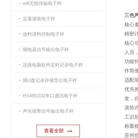
wifi无线传输电子秤
三色声
定量灌装电子秤
核心
精密
放料进料控制电子秤
核心
继电器信号输出电子秤
人员
功能
连接电脑软件定时记录电子秤
作简
适配
插U盘记录存储导出电子秤
优先
RS485/232串口通讯电子秤
发，
滚筒
声光报警信号输出电子秤
工识别
称重
查看全部
苏州煜