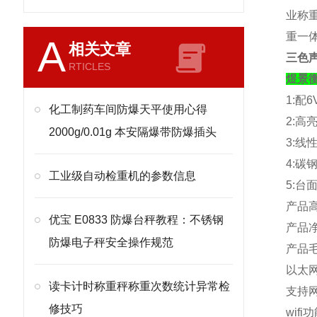
业称重
重一
A
相关文章
三色声
RTICLES
煜景
1:
配
6
化工制药车间防爆天平使用心得
2:
高
2000g/0.01g 本安隔爆带防爆插头
3:
线
4:
碳
工业级自动检重机的参数信息
5:
台
产品
优宝 E0833 防爆台秤教程：不锈钢
产品
防爆电子秤安全操作规范
产品
以太
读卡计时称重秤称重次数统计异常检
支持
修技巧
wifi
功