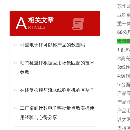
苏州煜
业称重
A
相关文章
重一
RTICLES
60公
煜景
计重电子秤可以称产品的数量吗
1:
配
6
2:
高
动态检重秤根据应用场景匹配的技术
3:
线
参数
4:
碳
5:
台
在线复检秤与流水线称重机的区别？
产品
产品
工厂桌面计数电子秤批量点数实操使
产品
用经验与心得分享
以太
支持