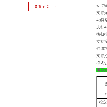
wifi
功
查看全部
支持
4g
网
支持
4
接扫
支持
打印
支持
模式
:
煜景
检定