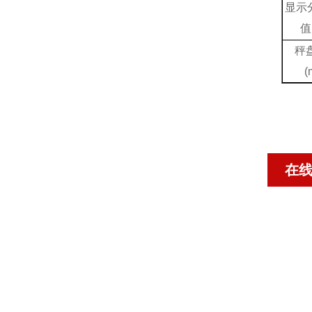
显示
值
秤
(
在