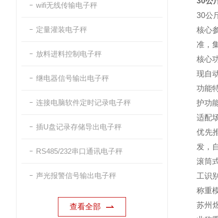
30公
wifi无线传输电子秤
30公
定量灌装电子秤
核心
准，
放料进料控制电子秤
核心
现自
继电器信号输出电子秤
功能
连接电脑软件定时记录电子秤
护功
适配
插U盘记录存储导出电子秤
优先
发，
RS485/232串口通讯电子秤
滚筒
声光报警信号输出电子秤
工识别
称重
苏州煜
查看全部