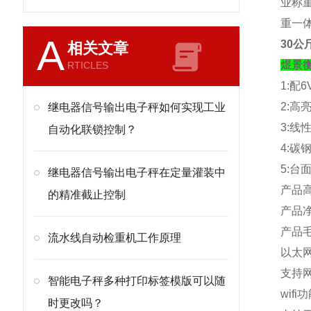
业称重
重一
A
30公
相关文章
煜景
RTICLES
1:
配
6
2:
高
继电器信号输出电子秤如何实现工业
3:
线
自动化联锁控制？
4:
碳
5:
台
继电器信号输出电子秤在定量灌装中
产品
的精准截止控制
产品
产品
流水线自动检重机工作原理
以太
支持
智能电子秤多种打印标签模版可以随
wifi
功
时更改吗？