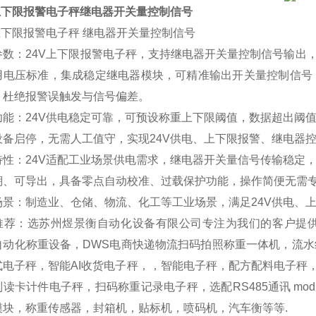
V上下限报警电子秤继电器开关量控制信号
上下限报警电子秤 继电器开关量控制信号
参数：24V上下限报警电子秤，支持继电器开关量控制信号输出
用电压标准，集成稳定继电器模块，可精准输出开关量控制信号
，杜绝报警误触发与信号偏差。
功能：24V供电稳定可靠，可预设称重上下限阈值，数据超出阈
设备启停，无需人工值守，实现24V供电、上下限报警、继电器
特性：24V适配工业场景供电需求，继电器开关量信号传输稳定
溯、可导出，具备零点自动校准、过载保护功能，操作简便无需
场景：制造业、仓储、物流、化工等工业场景，满足24V供电、
推荐：选苏州煜景衡自动化设备有限公司专注为我们的客户提
自动化称重设备，DWS电商快递物流扫码拍照称重一体机，流
式电子秤，智能AI收货电子秤，，智能电子秤，配方配料电子秤
读卡计件电子秤，扫码称重记录电子秤，选配RS485通讯 mod
模块，称重传感器，封箱机，贴标机，喷码机，汽车衡等等.