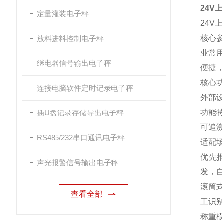
24
定量灌装电子秤
24V
核心
放料进料控制电子秤
业常
继电器信号输出电子秤
便捷
核心
连接电脑软件定时记录电子秤
外部
功能
插U盘记录存储导出电子秤
可追
RS485/232串口通讯电子秤
适配
优先
声光报警信号输出电子秤
发，
滚筒
查看全部
工识别
称重