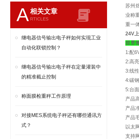
苏州煜
A
相关文章
业称重
RTICLES
重一
24
继电器信号输出电子秤如何实现工业
煜景
自动化联锁控制？
1:
配
6
2:
高
继电器信号输出电子秤在定量灌装中
3:
线
的精准截止控制
4:
碳
5:
台
称面膜检重秤工作原理
产品
产品
对接MES系统电子秤还有哪些通讯方
产品
式？
以太
支持