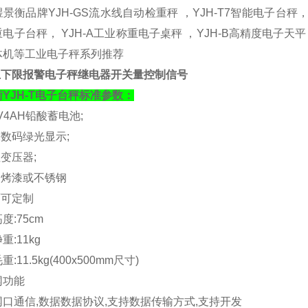
景衡品牌YJH-GS流水线自动检重秤 ，YJH-T7智能电子台秤， Y
电子台秤， YJH-A工业称重电子桌秤 ，YJH-B高精度电子天平
体机等工业电子秤系列推荐
V上下限报警电子秤继电器开关量控制信号
衡
YJH-T
电子台秤标准参数：
V4AH
铅酸蓄电池
;
亮数码绿光显示
;
性变压器
;
钢烤漆或不锈钢
面可定制
高度
:75cm
净重
:11kg
毛重
:11.5kg(400x500mm
尺寸
)
网功能
网口通信
,
数据数据协议
,
支持数据传输方式
,
支持开发