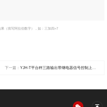
结果（填写阿拉伯数字），如：三加四=7
下一篇：
YJH-T平台秤三路输出带继电器信号控制上下限检重