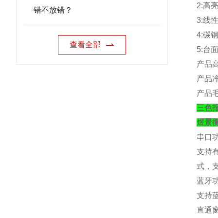
2:
高
错不放错？
3:
线
4:
碳
查看全部
5:
台
产品
产品
产品
三色
煜景
串口
支持
式，
蓝牙
支持
直通