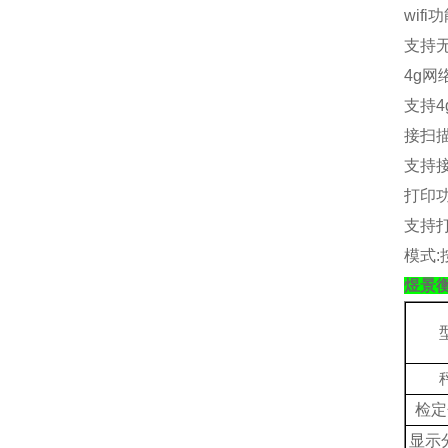
wifi
功
支持
4g
网
支持
4
接扫
支持
打印
支持
模式
:
煜景
检定
显示