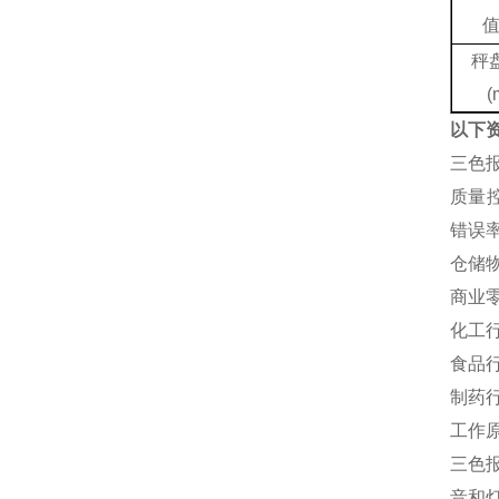
秤
(
以下
‌‌
‌质
错误
‌仓
‌商
‌化
‌食
‌制
工作
三色
音和