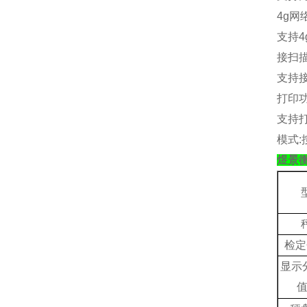
4g
网
支持
4
接扫
支持
打印
支持
模式
:
煜景
检定
显示