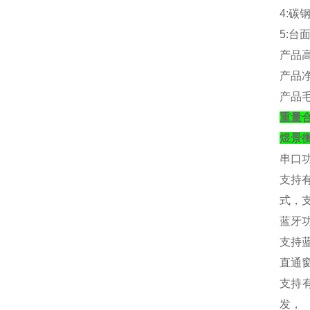
4:
碳
5:
台
产品
产品
产品
重量
煜景
串口
支持
式，
蓝牙
支持
直通
支持
发，