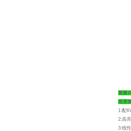
重量
煜景
1:
配
6
2:
高
3:
线