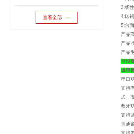
3:
线
4:
碳
查看全部
5:
台
产品
产品
产品
可设置
煜景
串口
支持
式，
蓝牙
支持
直通
支持