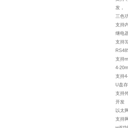
发，
三色
支持
继电
支持
3
RS48
支持
m
4-20m
支持
4
U
盘存
支持
开发
以太
支持
wifi
功