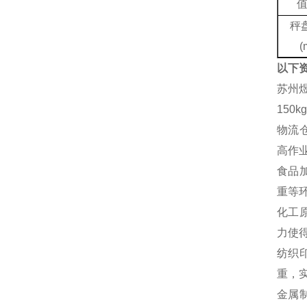
秤
(
以下
‌苏州
15
‌物
高作
‌食
重等
‌化
力使
‌纺
重，
‌金