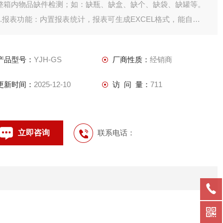
整箱内物品缺件检测；如：缺瓶、缺盒、缺个、缺袋、缺罐等。
1.报表功能：内置报表统计，报表可生成EXCEL格式，能自动生
成多种实时数据报表，U盘可存储1年以上统计数据(需增配)，随
时撑握生产状况；
产品型号：
YJH-GS
厂商性质：
经销商
2.接口功能：预留标准接口，数据方便管理，可与PC及其它智能
设备通讯联网；
更新时间：
2025-12-10
访 问 量：
711
3.实现集中
立即咨询
联系电话：