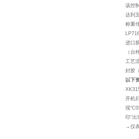
该控制
达到
称重
LP
进口
（台
工艺
封胶
以下
XK3
开机归
现“C
印"出
→仪表