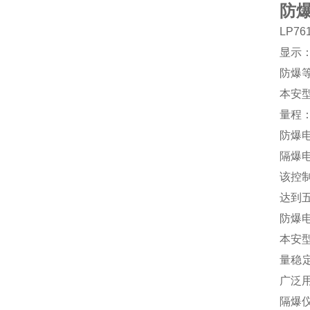
防
LP7
显示：
防爆等
本安型粉
量程：3
防爆
隔爆
该控制
达到
防爆
本安
量稳定
广泛
隔爆