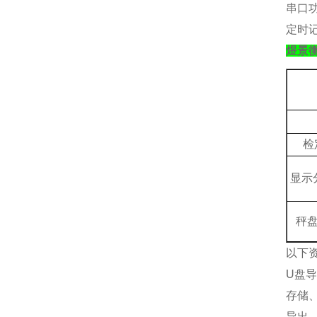
串口
定时
煜景
检
显示
秤
以下
U盘
存储
导出