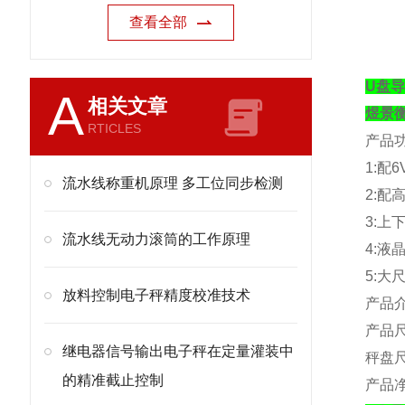
查看全部
U盘
A
相关文章
煜景
RTICLES
产品
1:
配
6
流水线称重机原理 多工位同步检测
2:
配
3:
上
流水线无动力滚筒的工作原理
4:
液
5:
大
放料控制电子秤精度校准技术
产品
产品
继电器信号输出电子秤在定量灌装中
秤盘
的精准截止控制
产品