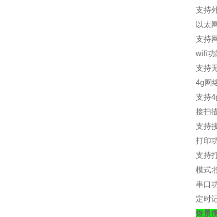
支持
以太
支持
wifi
功
支持
4g
网
支持
4
接扫
支持
打印
支持
模式
:
串口
定时
煜景