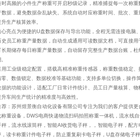
短时高频的小件生产称重可开启秒级记录，精准捕捉每一次称重
产数据，避免数据杂乱缺失。系统自动对应称重时间、批次、重
提升生产核算效率。
核心亮点为便捷的U盘数据保存与导出功能，全程无需连接电脑
历史员工称重产量数据，自动生成通用可读数据文档，可直接用
可长期储存每日称重产量数据，自动留存完整生产数据台账，杜
溯。
采用工业级稳定配置，搭载高精准称重传感器，称重数值稳定、
清零、数值锁定、数据校准等基础功能，支持多单位切换，操作
数据的功能设计，适配工厂日常计件统计、员工日产量核算、物
提升车间生产统计的精准度与高效性。
推荐：苏州煜景衡自动化设备有限公司专注为我们的客户提供更
化称重设备，DWS电商快递物流扫码拍照称重一体机，流水线
子秤，流水线滚筒秤，智能AI收货电子秤，，智能电子秤，配
秤，读卡称重计件电子秤，防止重复刷卡电子秤，U盘存储电子秤