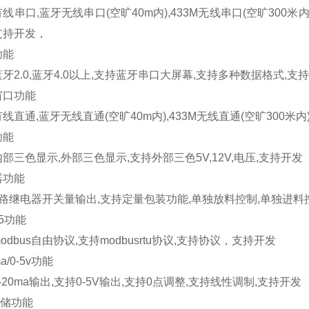
有线串口
,
蓝牙无线串口
(
空旷
40m
内
),433M
无线串口
(
空旷
300
米
支持开发，
功能
蓝牙
2.0,
蓝牙
4.0
以上
,
支持蓝牙串口大屏幕
,
支持多种数据格式
,
支持
窗口功能
有线直通
,
蓝牙无线直通
(
空旷
40m
内
),433M
无线直通
(
空旷
300
米内
功能
内部三色显示
,
外部三色显示
,
支持外部三色
5V,12V,
电压
,
支持开发
器功能
路继电器开关量输出
,
支持定量包装功能
,
单独放料控制
,
单独进料
5
功能
odbus
自由协议
,
支持
modbusrtu
协议
,
支持协议，支持开发
a/0-5v
功能
-20ma
输出
,
支持
0-5V
输出
,
支持
0
点调整
,
支持线性调制
,
支持开发
储功能