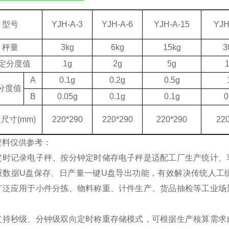
型号
YJH-A-3
YJH-A-6
YJH-A-15
YJH
秤量
3kg
6
kg
15
kg
3
定分度值
1
g
2g
5g
A
0.1
g
0.2
g
0.5
g
分度值
B
0.0
5g
0.1
g
0.1
g
0
盘尺寸
(mm)
220*290
220*290
220*290
22
资料仅供参考：
定时记录电子秤、按分钟定时储存电子秤是适配工厂生产统计、
重数据U盘保存、日产量一键U盘导出功能，有效解决传统人工
广泛应用于小件分拣、物料称重、计件生产、货品抽检等工业场
支持秒级、分钟级双向定时称重存储模式，可根据生产核算需求