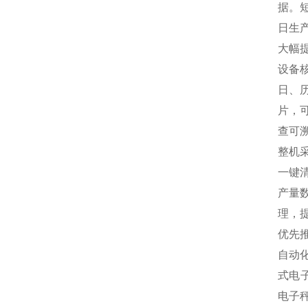
据。
日生
大幅
设备
日、
片，
查可
整机
一键
产量
理，
优先
自动
式电
电子