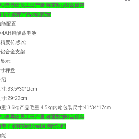
秤U盘导出员工日产量 称重数据U盘保存
衡电子桌秤
产品功能配置
功能配置
V4AH
铅酸蓄电池
;
高精度传感器
;
下铝合金支架
晶显示
;
尺寸秤盘
介绍
尺寸
:33.5*30*1lcm
尺寸
:29*22cm
净重
:3.6kg
产品毛重
:4.5kg
内箱包装尺寸
:41*34*17cm
秤U盘导出员工日产量 称重数据U盘保存
衡电子桌秤
功能介绍
及选配功能
功能