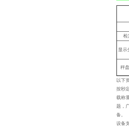
检
显示
秤
以下
按秒
载称
题，
备。
设备