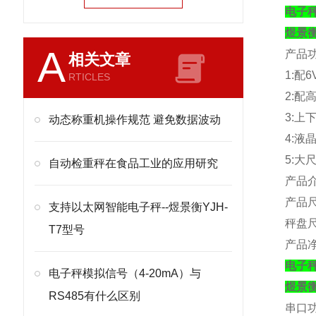
电子
煜景
A
产品
相关文章
1:
配
6
RTICLES
2:
配
3:
上
动态称重机操作规范 避免数据波动
4:
液
5:
大
自动检重秤在食品工业的应用研究
产品
产品
支持以太网智能电子秤--煜景衡YJH-
秤盘
T7型号
产品
电子
电子秤模拟信号（4-20mA）与
煜景
RS485有什么区别
串口