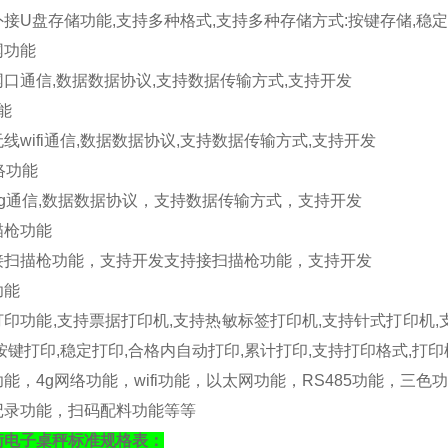
外接
U
盘存储功能
,
支持多种格式
,
支持多种存储方式
:
按键存储
,
稳定
网功能
网口通信
,
数据数据协议
,
支持数据传输方式
,
支持开发
能
无线
wifi
通信
,
数据数据协议
,
支持数据传输方式
,
支持开发
络功能
g
通信
,
数据数据协议，支持数据传输方式，支持开发
描枪功能
接扫描枪功能，支持开发支持接扫描枪功能，支持开发
功能
打印功能
,
支持票据打印机
,
支持热敏标签打印机
,
支持针式打印机
,
按键打印
,
稳定打印
,
合格内自动打印
,
累计打印
,
支持打印格式
,
打印
功能，
4g
网络功能，
wifi
功能，以太网功能，
RS485
功能，三色功
记录功能，扫码配料功能等等
衡电子桌秤标准规格表：