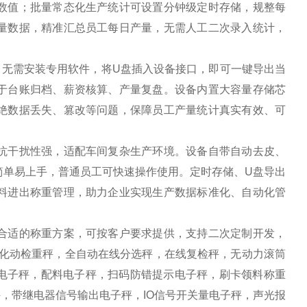
数值；批量常态化生产统计可设置分钟级定时存储，规整每
量数据，精准汇总员工每日产量，无需人工二次录入统计，
、无需安装专用软件，将U盘插入设备接口，即可一键导出当
于台账归档、薪资核算、产量复盘。设备内置大容量存储芯
绝数据丢失、篡改等问题，保障员工产量统计真实有效、可
抗干扰性强，适配车间复杂生产环境。设备自带自动去皮、
简单易上手，普通员工可快速操作使用。定时存储、U盘导出
料进出称重管理，助力企业实现生产数据标准化、自动化管
合适的称重方案，可按客户要求提供，支持二次定制开发，
自化动检重秤，全自动在线分选秤，在线复检秤，无动力滚筒
方电子秤，配料电子秤，扫码防错提示电子秤，刷卡领料称重
，带继电器信号输出电子秤，IO信号开关量电子秤，声光报