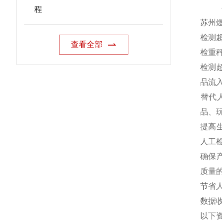
程
苏州
检测
查看全部
‌检重
‌检
品流
‌替
品、
‌提
人工检
‌确
质量的
‌节
‌数
以下