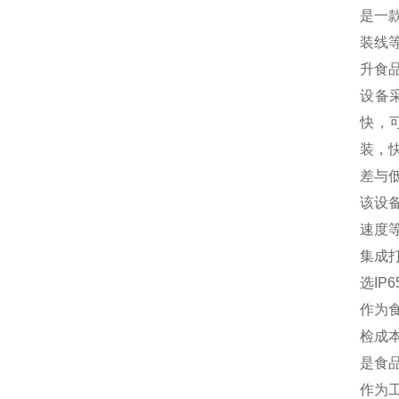
是一
装线
升食
设备
快，
装，
差与
该设
速度
集成
选I
作为
检成
是食
作为