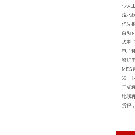
少人
流水
优先
自动
式电
电子
警灯
MES
器，封
子桌秤
地磅秤
货秤