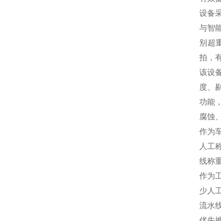
设备
与智
别超
拍，
该设
度、
功能
腐蚀
作为
人工
线称
作为
少人
流水
优先