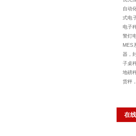
自动
式电
电子
警灯
MES
器，封
子桌秤
地磅秤
货秤
在