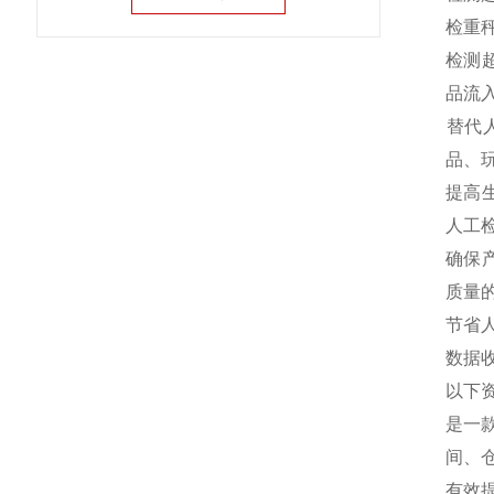
‌检重
‌检
品流
‌替
品、
‌提
人工检
‌确
质量的
‌节
‌数
以下
是一
间、
有效