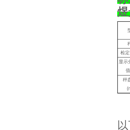
煜
检定
显示
秤
(
以