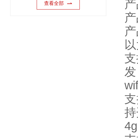
产
查看全部
产
产
以
支
发
wif
支
持
4g