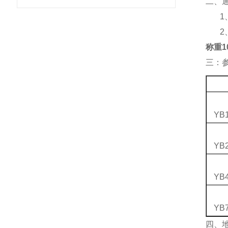
二、
1
2
称重1
三：
YB1
YB2
YB4
YB7
四、