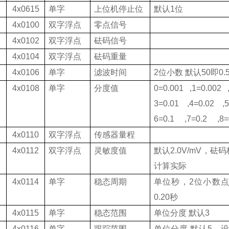
4x0615
单字
上位机停止位
默认
1
位
4x0100
双字浮点
零点信号
4x0102
双字浮点
砝码信号
4x0104
双字浮点
砝码重量
4x0106
单字
滤波时间
2
位小数 默认
50
即
0.
4x0108
单字
分度值
0=0.001 ,1=0.002 
3=0.01 ,4=0.02 ,5
6=0.1 ,7=0.2 ,8=
4x0110
双字浮点
传感器量程
4x0112
双字浮点
灵敏度值
默认
2.0V/mV
，砝码
计算实际
4x0114
单字
稳态周期
单位秒，
2
位小数点
0.20
秒
4x0115
单字
稳态范围
单位分度
默认
3
4x0116
单字
跟踪范围
单位分度
默认
5
，