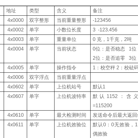
地址
类型
含义
备注
4x0000
双字整形
当前重量
整形
-123456
4x0002
单字
小数位长度
3 -123.456
4x0003
单字
重量单位
0
克，
1
千克，
2
吨
4x0004
单字
当前状态
0
位：是否稳态
1
位
2
位：是否追零
3
位
4x0005
单字
操作指令
1
：校空秤
2
：校砝
4x0006
双字浮点
当前重量浮点
4x0602
单字
上位机站号
默认
1
4x0607
单字
上位机波特率
默认
1152
：含
=115200
4x0610
单字
最大检测时间
发送命令后最大返回
4x0611
单字
上位机效验位
默认
0
：
0
无效验，
1
偶效验