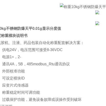
0kg不锈钢防爆天平0.01g显示分度值
度
称重模块说明
书
点胶机、注液、药品包装自动化称重配套解决方案：
、
供电
24V
，电压范围可接受
8-36VDC
、
电源
1+
，
2-
、
通讯
4A
，
5B
，
485
modbus_Rtu
通讯协议
、
外
部校准功能
、
可设定模块
ID
、
应变片式
传感器
、
称重稳定时间可调功能
、
过载保护功能，避免设备故障或误操作受到破坏