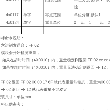
踪
4x0117
单字
零点范围
单位分度
默认
1
4x0124
单字
重量单位
0
：克、
1
：千克、
2
非标命令说明
：
十六进制发送命
：
FF 02
，模块会开始检测重量，
、
如果在超时时间（
4X0010
）内，重量稳定则返回
FF 02 xx xx 
、
如果在超时时间（
4X0010
）内，重量无法稳定则返回
FF 12
，
：
送
FF 02
返回
FF 02 00 00 17 6F
就代表重量能稳态，重量为
00 0
送
FF 02
返回
FF
1
2
就代表重量不能稳定
安装尺寸：单位
mm
资料仅供参考：