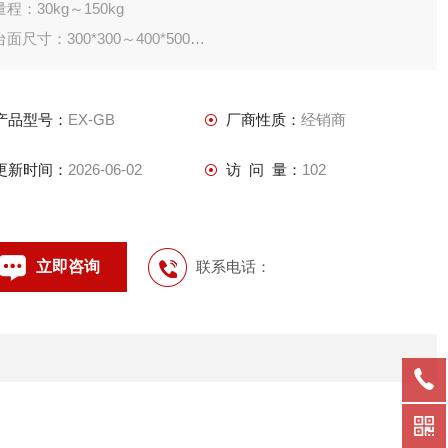
量程：30kg～150kg
台面尺寸：300*300～400*500
材质：不锈钢传感器、台面不锈钢拉外部分辨率可以达到十万分
之一，具有高精度，的抗干扰能力；秤台结构有碳钢和不锈钢可
产品型号：
EX-GB
厂商性质：
经销商
选；不锈钢防水结构外壳的防水型可以达到IP67；专用于II区防
爆环境；防爆等级为：Ex ib IIC T4,广泛用于石油、
更新时间：
2026-06-02
访 问 量：
102
立即咨询
联系电话：