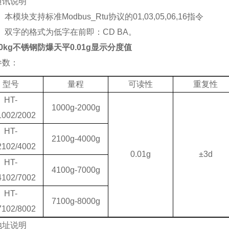
通讯说明
、
本模块支持标准
Modbus_Rtu
协议的
01,03,05,06,16
指令
、
双字的格式为低字在前即：
CD BA
。
0kg不锈钢防爆天平0.01g显示分度值
参数：
型号
量程
可读性
重复性
HT-
1000g-2000g
002/2002
HT-
2100g-4000g
102/4002
0.01g
±
3d
HT-
4100g-7000g
102/7002
HT-
7100g-8000g
102/8002
地址说明