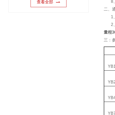
8
查看全部
二、
1
2
量程3
三：
YB1
YB2
YB4
YB7