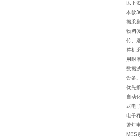
以下
本款3
据采
物料
传、
整机
用耐
数据
设备
优先
自动
式电
电子
警灯
MES