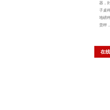
器，封
子桌秤
地磅秤
货秤
在