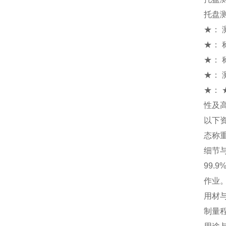
托盘
★： 测
★： 
★： 
★： 
★：
性及
以下
态称
细节
99
作业
用材
制量