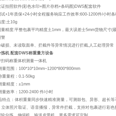
证拍照软件(彩色水印+图片存档+条码图)DWS配套软件
试+1年质保+24小时全程服务响应工作效率:600-1200件/小时条码识别
度:土10g
量精度:平整包裹平均精度土1mm，最大误差士5mm货物尺寸(最小):100
报警
单破损、未读取面单、拦截件等异常情况进行拦截,人工处理异常
分拣机 配套DWS称重量方设备
秤扫码称重体积测量一体机
量范围：100*10*10mm~1200*800*800mm
称重量程：0.1-50kg
测量精度：±1mm
测量效率：1200-2400 件/小时
 品特点：体积重量同步快速精准测量，可测鼓包、异形、超长等
、立体照片取证、语音播报，异常件拦截，支持对包裹进行彩色
摆轮分拣、伸缩机、输送皮带机，更多需求可定制。