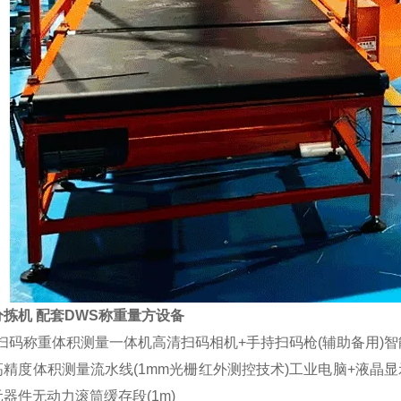
分拣机 配套DWS称重量方设备
S扫码称重体积测量一体机高清扫码相机+手持扫码枪(辅助备用)
精度体积测量流水线(1mm光栅红外测控技术)工业电脑+液晶显示器
器件无动力滚筒缓存段(1m)