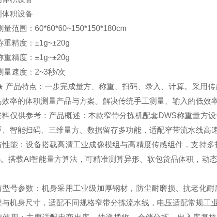
测体积设备
量范围：60*60*60~150*150*180cm
称重精度：±1g~±20g
称重精度：±1g~±20g
测量速度：2~3秒/次
 ★ 产品特点：一步完成量方、称重、扫码、录入、计算。采用
高效率的体积测量产品与方案。解决传统手工测量、输入的低效
资料仅供参考：产品概述：本款窄带分拣机配套DWS称重量方
重、智能扫码、三维量方、数据留存多功能，适配窄带流水线高
与性能：设备搭载高清工业成像模组与高精度传感组件，支持多
.9%。搭载AI智能量方算法，可精准测算异形、软包货品体积，
。
与型号参数：机身采用工业级加厚钢材，防尘耐磨损、抗老化耐
程与机身尺寸，适配不同规格窄带分拣流水线，电压适配常规工