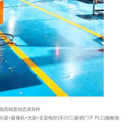
智能高精度动态滚筒秤
+摄像机+光源+支架电控(禾川/三菱/西门子 PLC)施耐德