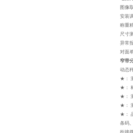
图像取
安装调
称重精
尺寸测
异常
对面
窄带
动态
★： 测
★： 
★： 
★： 
★：
条码
衔接