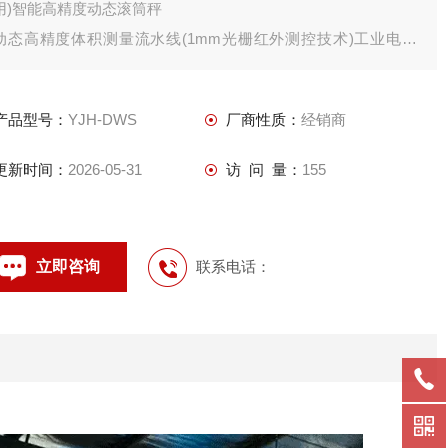
用)智能高精度动态滚筒秤
动态高精度体积测量流水线(1mm光栅红外测控技术)工业电脑
+液晶显示器+摄像机+光源+支架电控(禾川/三菱/西门子 PLC)施
耐德电控元器件无动力滚筒缓存段(1m)
产品型号：
YJH-DWS
厂商性质：
经销商
图像取证拍照软件(彩色水印+图片存档+条码图)DWS配套软件
更新时间：
2026-05-31
访 问 量：
155
立即咨询
联系电话：