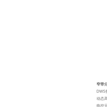
窄带
DW
动态高
电控元