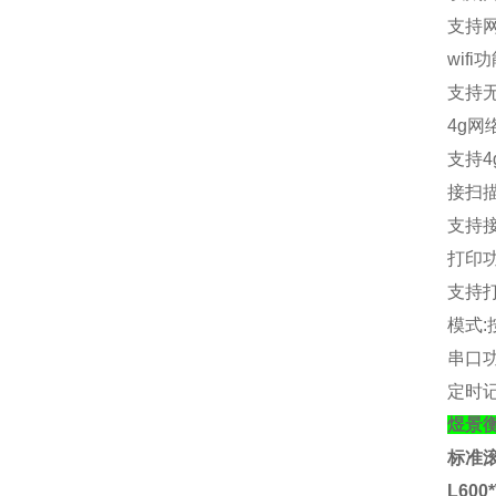
支持
wifi
功
支持
4g
网
支持
4
接扫
支持
打印
支持
模式
:
串口
定时
煜景
标准
L600