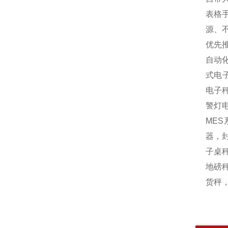
表格
源、
优先
自动
式电
电子
警灯
MES
器，封
子桌秤
地磅秤
货秤