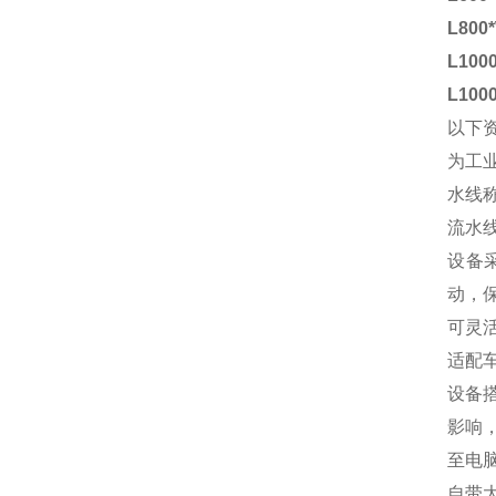
L800
L100
L100
以下
为工
水线
流水
设备
动，
可灵
适配
设备
影响
至电
自带