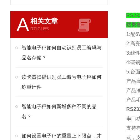
RS2
A
相关文章
煜景
RTICLES
1:
配
6
2:
高
智能电子秤如何自动识别员工编码与
3:
线
品名存储？
4:
碳
5:
台
读卡器扫描识别员工编号电子秤如何
产品
称重计件
产品
产品
智能电子秤如何新增多种不同的品
RS2
名？
串口
支持
如何设置电子秤的重量上下限点，才
式，