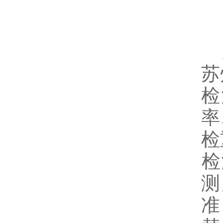
苏
检
率
‌
‌
测
准