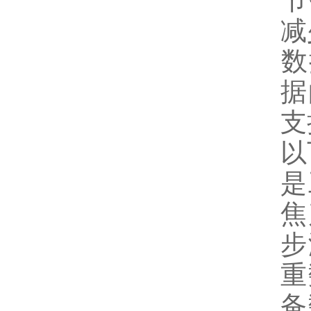
‌
减
‌
据
支
以
是
焦
步
重
备