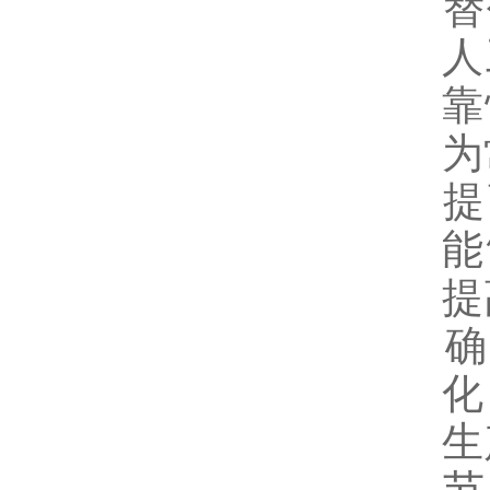
‌
人
靠
为
‌
能
提
‌
化
生