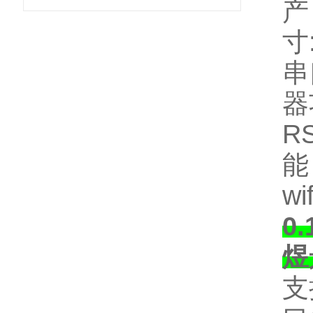
寸
串
器
R
能
wif
0
煜
支