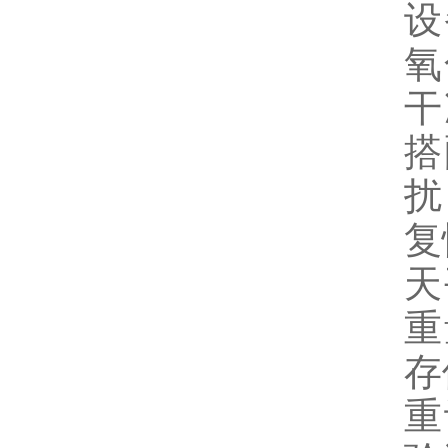
设
氧
干
搭
扰
复
天
重
存
重