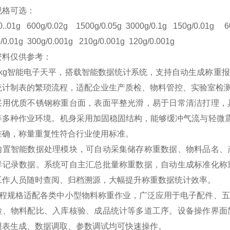
规格可选：
0..01g
600g/0.02g
1500g/0.05g
3000g/0.1g
150g/0.01g
6
/0.01g
300g/0.001g
210g/0.001g
120g/0.001g
资料仅供参考：
1kg智能电子天平，搭载智能数据统计系统，支持自动生成称重
统计制表的繁琐流程，适配企业生产质检、物料管控、实验室检
采用优质不锈钢称重台面，表面平整光滑，易于日常清洁打理，
等多种作业环境。机身采用加固稳固结构，能够缓冲气流与轻微震
准确，称量重复性符合行业使用标准。
内置智能数据处理模块，可自动采集储存称重数据、物料品名、
样记录数据。系统可自主汇总批量称重数据，自动生成标准化称
工作人员随时查阅、归档溯源，大幅提升称重数据统计效率。
g量程规格适配各类中小型物料称重作业，广泛应用于电子配件、
检、物料配比、入库核验、成品统计等多道工序。设备操作界面
报表生成、数据调取、参数调试均可快速操作。