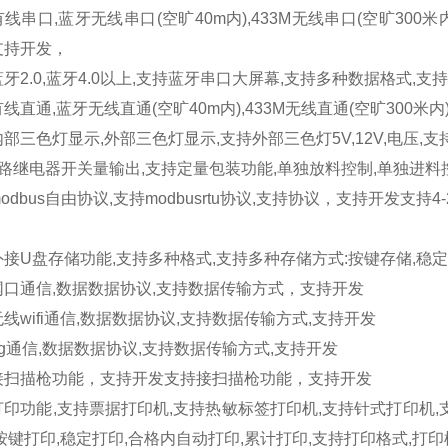
有线串口
,
蓝牙无线串口
(
空旷
40m
内
),433M
无线串口
(
空旷
300
米
支持开发，
蓝牙
2.0,
蓝牙
4.0
以上
,
支持蓝牙串口大屏幕
,
支持多种数据格式
,
支持
有线直通
,
蓝牙无线直通
(
空旷
40m
内
),433M
无线直通
(
空旷
300
米内
内部三色灯显示
,
外部三色灯显示
,
支持外部三色灯
5V,12V,
电压
,
支
路继电器开关量输出
,
支持定量包装功能
,
单独放料控制
,
单独进料
odbus
自由协议
,
支持
modbusrtu
协议
,
支持协议，支持开发支持
4
外接
U
盘存储功能
,
支持多种格式
,
支持多种存储方式
:
按键存储
,
稳定
网口通信
,
数据数据协议
,
支持数据传输方式，支持开发
无线
wifi
通信
,
数据数据协议
,
支持数据传输方式
,
支持开发
g
通信
,
数据数据协议
,
支持数据传输方式
,
支持开发
接扫描枪功能，支持开发支持接扫描枪功能，支持开发
打印功能
,
支持票据打印机
,
支持热敏标签打印机
,
支持针式打印机
,
按键打印
,
稳定打印
,
合格内自动打印
,
累计打印
,
支持打印格式
,
打印