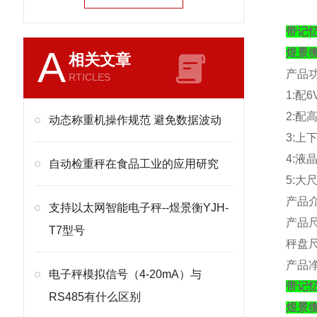
带记
A
煜景
相关文章
产品
RTICLES
1:
配
6
2:
配
动态称重机操作规范 避免数据波动
3:
上
4:
液
自动检重秤在食品工业的应用研究
5:
大
产品
支持以太网智能电子秤--煜景衡YJH-
产品
T7型号
秤盘
产品
电子秤模拟信号（4-20mA）与
带记
RS485有什么区别
煜景