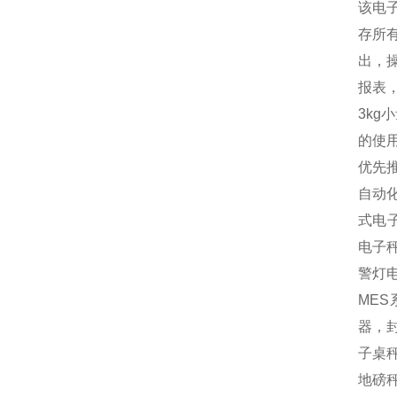
该电
存所
出，
报表
3k
的使
优先
自动
式电
电子
警灯
MES
器，封
子桌秤
地磅秤