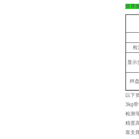
煜景
检
显示
秤
以下
3k
检测
精度
靠支