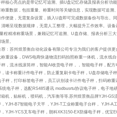
子秤核心亮点的是带记忆可追溯、插U盘记忆存储及报表分析功
有称重数据，包括重量、称重时间等关键信息，实现数据可追溯
操作便捷，无需复杂设置，插入U盘即可完成数据备份与导出。
，清晰呈现数据规律，无需人工整理，大幅提升工作效率。设备
g小量程精准称重场景，兼顾记忆可追溯、U盘存储、报表分析三
用场景。
推荐：苏州煜景衡自动化设备有限公司专注为我们的客户提供更
化称重设备，DWS电商快递物流扫码拍照称重一体机，流水线
子秤，流水线滚筒秤，智能AI收货电子秤，，智能电子秤，配
秤，读卡称重计件电子秤，防止重复刷卡电子秤，U盘存储电子秤
电子秤，打印标签电子秤，员工识别读卡计件电子秤，扫码称重记
系统电子秤，选配RS485通讯 modbusrtu协议电子秤，
箱机，贴标机，喷码机，汽车衡等等.苏州煜景衡品牌YJH-GS流水线
，YJH-B7智能电子天平 ，YJH-T工业称重电子台秤， YJH-A
，YJH-YCS叉车电子秤，朗科XK3150-EX防爆电子秤，优宝E