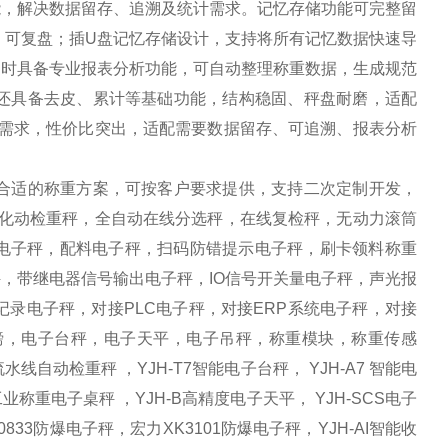
能，解决数据留存、追溯及统计需求。记忆存储功能可完整留
、可复盘；插U盘记忆存储设计，支持将所有记忆数据快速导
同时具备专业报表分析功能，可自动整理称重数据，生成规范
还具备去皮、累计等基础功能，结构稳固、秤盘耐磨，适配
大需求，性价比突出，适配需要数据留存、可追溯、报表分析
合适的称重方案，可按客户要求提供，支持二次定制开发，
自化动检重秤，全自动在线分选秤，在线复检秤，无动力滚筒
方电子秤，配料电子秤，扫码防错提示电子秤，刷卡领料称重
，带继电器信号输出电子秤，IO信号开关量电子秤，声光报
录电子秤，对接PLC电子秤，对接ERP系统电子秤，对接
电子地磅，电子台秤，电子天平，电子吊秤，称重模块，称重传感
自动检重秤 ，YJH-T7智能电子台秤， YJH-A7 智能电
工业称重电子桌秤 ，YJH-B高精度电子天平， YJH-SCS电子
0833防爆电子秤，宏力XK3101防爆电子秤，YJH-AI智能收