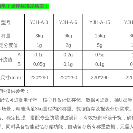
衡电子桌秤标准规格表：
型号
YJH-A-3
YJH-A-6
YJH-A-15
YJH
秤量
3kg
6
kg
15
kg
3
定分度值
1
g
2g
5g
A
0.1
g
0.2
g
0.5
g
分度值
B
0.0
5g
0.1
g
0.1
g
0
盘尺寸
(mm)
220*290
220*290
220*290
22
资料仅供参考：
g带记忆可追溯电子秤，核心具备记忆存储、数据可追溯、插U盘
等场景，精准满足3kg量程内的称重、数据留存及报表分析需求
高、稳定性强，搭配专业防震滤波设计，有效抵御环境干扰，确
撑。同时具备智能记忆存储功能，自动留存所有称重数据，无需