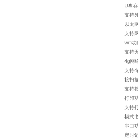
U
盘存
支持
以太
支持
wifi
功
支持
4g
网
支持
4
接扫
支持
打印
支持
模式
:
串口
定时