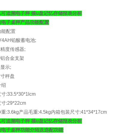
忆可追溯电子秤 插u盘记忆存储报表分析
衡电子桌秤
产品功能配置
功能配置
V4AH
铅酸蓄电池
;
高精度传感器
;
下铝合金支架
晶显示
;
尺寸秤盘
介绍
尺寸
:33.5*30*1lcm
尺寸
:29*22cm
净重
:3.6kg
产品毛重
:4.5kg
内箱包装尺寸
:41*34*17cm
忆可追溯电子秤 插u盘记忆存储报表分析
衡电子桌秤
功能介绍
及选配功能