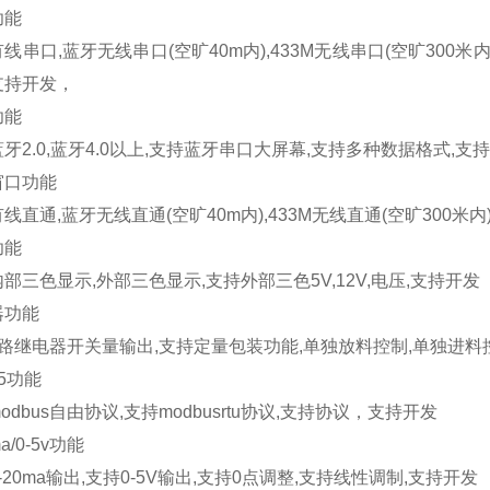
功能
有线串口
,
蓝牙无线串口
(
空旷
40m
内
),433M
无线串口
(
空旷
300
米
支持开发，
功能
蓝牙
2.0,
蓝牙
4.0
以上
,
支持蓝牙串口大屏幕
,
支持多种数据格式
,
支持
窗口功能
有线直通
,
蓝牙无线直通
(
空旷
40m
内
),433M
无线直通
(
空旷
300
米内
功能
内部三色显示
,
外部三色显示
,
支持外部三色
5V,12V,
电压
,
支持开发
器功能
路继电器开关量输出
,
支持定量包装功能
,
单独放料控制
,
单独进料
5
功能
odbus
自由协议
,
支持
modbusrtu
协议
,
支持协议，支持开发
a/0-5v
功能
-20ma
输出
,
支持
0-5V
输出
,
支持
0
点调整
,
支持线性调制
,
支持开发