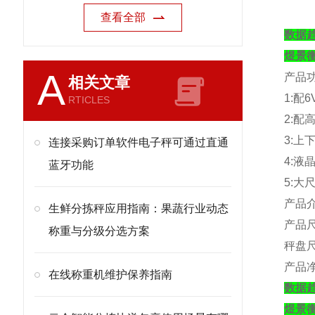
查看全部
数据趋
煜景
A
产品
相关文章
1:
配
6
RTICLES
2:
配
3:
上
连接采购订单软件电子秤可通过直通
4:
液
蓝牙功能
5:
大
产品
生鲜分拣秤应用指南：果蔬行业动态
产品
称重与分级分选方案
秤盘
产品
在线称重机维护保养指南
数据趋
煜景