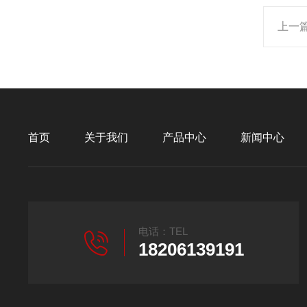
上一
首页
关于我们
产品中心
新闻中心
电话：TEL
18206139191