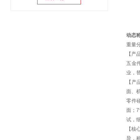
动态
重量
【产
五金
业，
【产
面、
零件
面；
试，
【核
异，