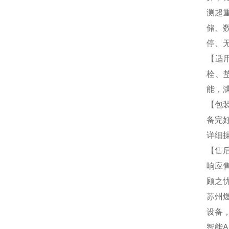
测超
储、
停、
【适
栓、
能，
【包
备完
详细
【售
响应
顾之
苏州
设备
智能