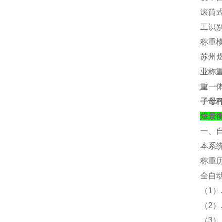
滚筒
工识别
称重
苏州煜
业称重
重一
子母
煜景
一、
本系
称重
全自
（
1）
（
2
（
3