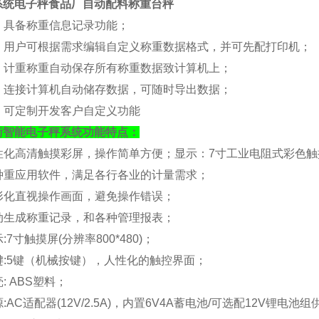
系统电子秤食品厂自动配料称重台秤
. 具备称重信息记录功能；
）. 用户可根据需求编辑自定义称重数据格式，并可先配打印机；
）. 计重称重自动保存所有称重数据致计算机上；
）. 连接计算机自动储存数据，可随时导出数据；
）. 可定制开发客户自定义功能
衡
智能电子秤系统功能特点：
人性化高清触摸彩屏，操作简单方便；
显示：
7寸工业电阻式彩色触摸屏
各种重应用软件，满足各行各业的计量需求；
图形化直视操作画面，避免操作错误；
自动生成称重记录，和各种管理报表；
显示:7寸触摸屏(分辨率800*480)；
按键:5键（机械按键），人性化的触控界面；
壳: ABS塑料；
源:
AC适配器(12V/2.5A)，内置6V4A蓄电池/可选配12V锂电池