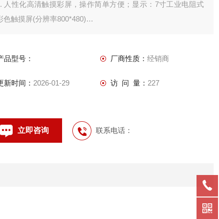
1. 人性化高清触摸彩屏，操作简单方便；显示：7寸工业电阻式
彩色触摸屏(分辨率800*480)
2. 各种重应用软件，满足各行各业的计量需求；
3. 图形化直视操作画面，避免操作错误；
产品型号：
厂商性质：
经销商
4. 自动生成称重记录，和各种管理报表；
5. 显示:7寸触摸屏(分辨率800*480)；
更新时间：
2026-01-29
访 问 量：
227
立即咨询
联系电话：