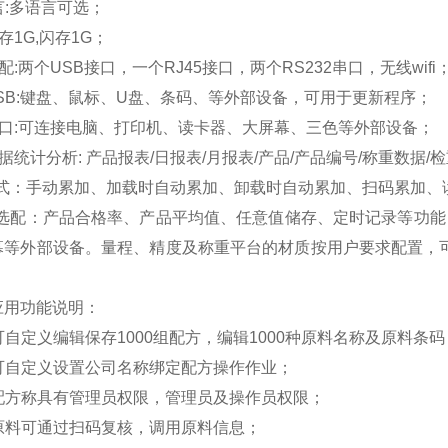
语言:多语言可选；
存
1G,闪存1G；
标配:
两个
USB接口，一个RJ45接口，两个RS232串口，无线wifi
 USB:键盘、鼠标、U盘、条码、等外部设备，可用于更新程序；
 串口:可连接电脑、打印机、读卡器、大屏幕、三色等外部设备；
 数据统计分析: 产品报表/日报表/月报表/产品/产品编号/称重数据/
式：手动累加、加载时自动累加、卸载时自动累加、扫码累加、
选配：产品合格率、产品平均值、任意值储存、定时记录等功能
幕等外部设备。量程、精度及称重平台的材质按用户要求配置，
应用功能说明：
 可自定义编辑保存1000组配方，编辑1000种原料名称及原料条
可
自定义
设置公司名称绑定配方操作作业；
 配方称具有管理员权限，管理员及操作员权限；
 原料可通过扫码复核，调用原料信息；