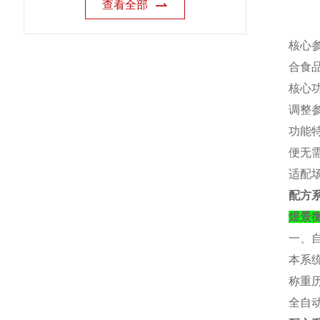
查看全部
核心
合食
核心
调整
功能
便无
适配
配方
煜景
一、
本系
称重
全自