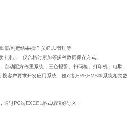
；
检重值/判定结果/操作员/PLU管理等；
读卡累加、仅合格时累加等多种数据保存方式。
，自动配方称重系统，
三色报警、扫码枪、打印机、电脑、
可按客户要求开发应用系统，如对接
ERP,EMS等系统相关数
码，通过PC端EXCEL格式编辑好导入；