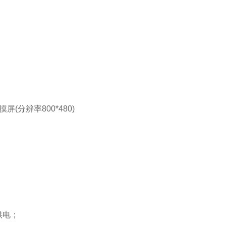
(分辨率800*480)
组供电；