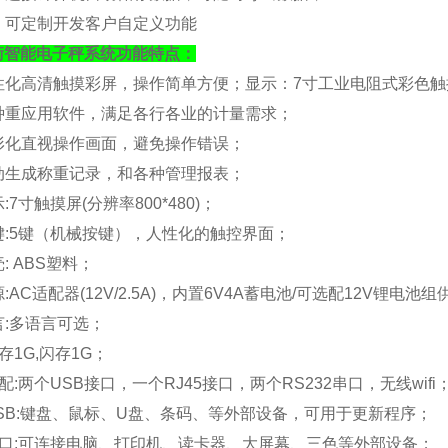
）. 可定制开发客户自定义功能
衡
智能电子秤系统功能特点：
人性化高清触摸彩屏，操作简单方便；
显示：
7寸工业电阻式彩色触摸屏
各种重应用软件，满足各行各业的计量需求；
图形化直视操作画面，避免操作错误；
自动生成称重记录，和各种管理报表；
显示:7寸触摸屏(分辨率800*480)；
按键:5键（机械按键），人性化的触控界面；
壳: ABS塑料；
源:
AC适配器(12V/2.5A)，内置6V4A蓄电池/可选配12V锂电池
语言:多语言可选；
存
1G,闪存1G；
标配:
两个
USB接口，一个RJ45接口，两个RS232串口，无线wifi
 USB:键盘、鼠标、U盘、条码、等外部设备，可用于更新程序；
 串口:可连接电脑、打印机、读卡器、大屏幕、三色等外部设备；