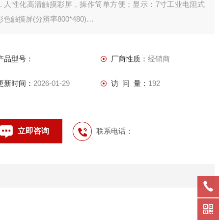
1. 人性化高清触摸彩屏，操作简单方便；显示：7寸工业电阻式
彩色触摸屏(分辨率800*480)
2. 各种重应用软件，满足各行各业的计量需求；
3. 图形化直视操作画面，避免操作错误；
产品型号：
厂商性质：
经销商
4. 自动生成称重记录，和各种管理报表；
5. 显示:7寸触摸屏(分辨率800*480)；
更新时间：
2026-01-29
访 问 量：
192
立即咨询
联系电话：