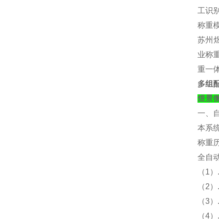
工识别
称重
苏州煜
业称重
重一
多组
煜景
一、
本系
称重
全自
（
1）
（
2
（
3
（
4