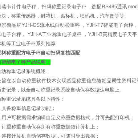
读卡计件电子秤，扫码称重记录电子秤，选配RS485通讯 mod
模块，称重传感器，封箱机，贴标机，喷码机，汽车衡等等.
景衡品牌YJH-GS流水线自动检重秤 ，YJH-T7智能电子台秤， Y
电子台秤， YJH-A工业称重电子桌秤 ，YJH-B高精度电子天平
体机等工业电子秤系列推荐
配料称重配方电子秤自动扫码复核匹配
衡
智能电子秤产品说明：
自动称重记录系统概述：
统旨在以自动称重软件技术实现货品称重信息随货品属性资料记
历史记录，以全自动称重记录系统自动保存数据达电脑上。
动称重记录系统具备以下特性：
. 具备称重信息记录功能；
）. 用户可根据需求编辑自定义称重数据格式，并可先配打印机；
）. 计重称重自动保存所有称重数据致计算机上；
）. 连接计算机自动储存数据，可随时导出数据；