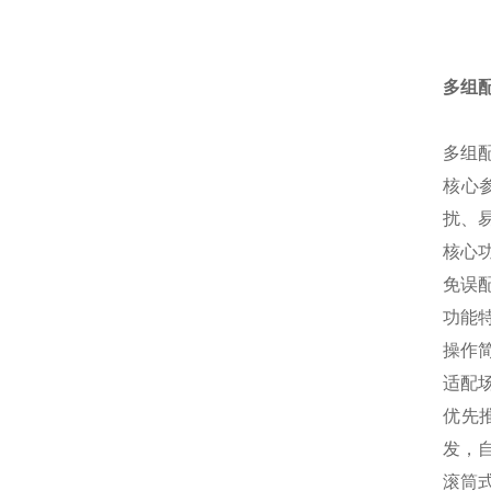
多组
多组
核心
扰、
核心
免误
功能
操作
适配
优先
发，
滚筒