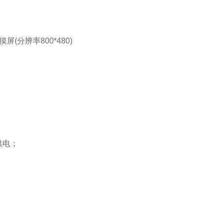
(分辨率800*480)
组供电；
；