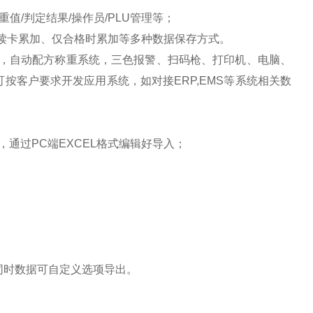
检重值/判定结果/操作员/PLU管理等；
读卡累加、仅合格时累加等多种数据保存方式。
，自动配方称重系统，
三色报警、扫码枪、打印机、电脑、
可按客户要求开发应用系统，如对接
ERP,EMS等系统相关数
码，通过PC端EXCEL格式编辑好导入；
同时数据可自定义选项导出。