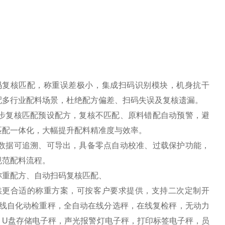
码复核匹配，称重误差极小，集成扫码识别模块，机身抗干
配多行业配料场景，杜绝配方偏差、扫码失误及复核遗漏。
步复核匹配预设配方，复核不匹配、原料错配自动预警，避
匹配一体化，大幅提升配料精准度与效率。
数据可追溯、可导出，具备零点自动校准、过载保护功能，
规范配料流程。
称重配方、自动扫码复核匹配、
供更合适的称重方案，可按客户要求提供，支持二次定制开
水线自化动检重秤，全自动在线分选秤，在线复检秤，无动力
，U盘存储电子秤，声光报警灯电子秤，打印标签电子秤，员