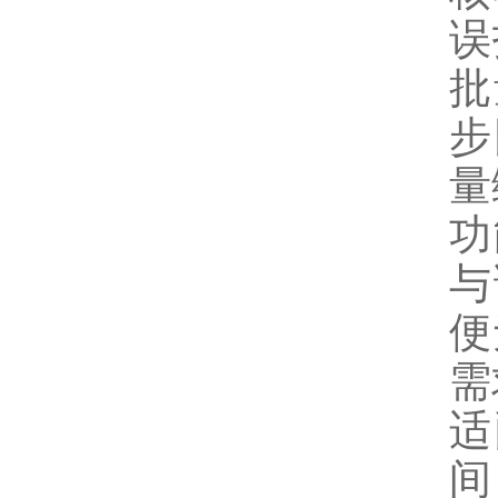
误
批
步
量
功
与
便
需
适
间