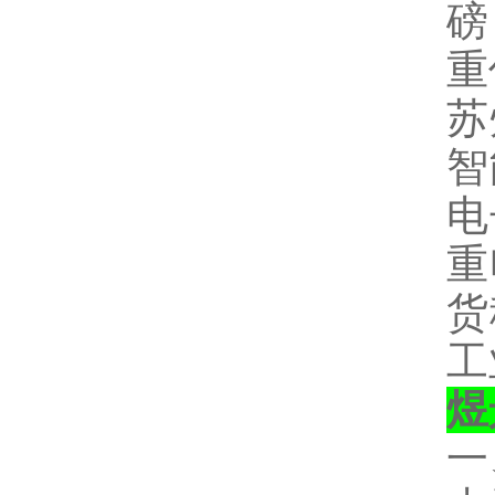
磅
重
苏
智
电
重
货
工
煜
一