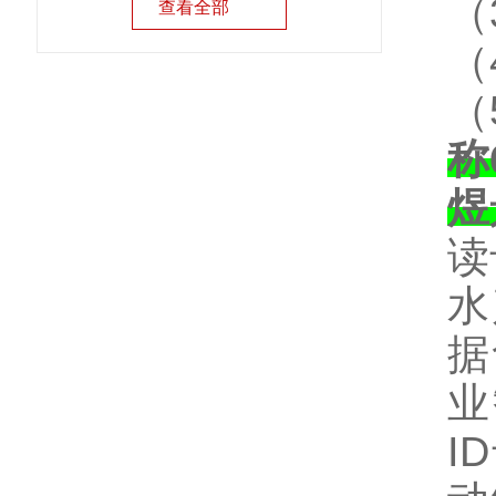
（
查看全部
（
（
称
煜
读
水
据
业
I