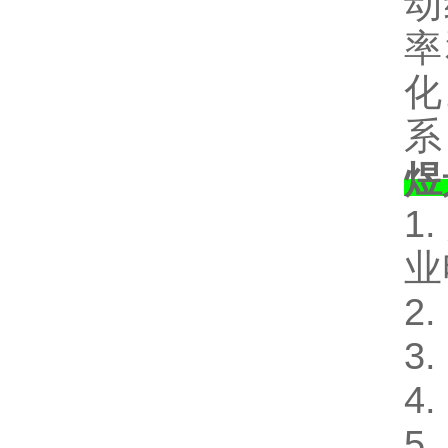
动
率
化
系
煜
1
业
2
3
4
5