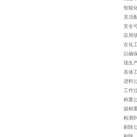
‌智
‌灵
‌安
应用
在化
以确
现生
具体
‌进
工作
‌称
据称
检测
‌剔
剔除