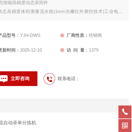
用)智能高精度动态滚筒秤
动态高精度体积测量流水线(1mm光栅红外测控技术)工业电脑
+液晶显示器+摄像机+光源+支架电控(禾川/三菱/西门子 PLC)施
耐德电控元器件无动力滚筒缓存段(1m)
产品型号：
YJH-DWS
厂商性质：
经销商
图像取证拍照软件(彩色水印+图片存档+条码图)DWS配套软件
更新时间：
2025-12-10
访 问 量：
1379
立即咨询
联系电话：