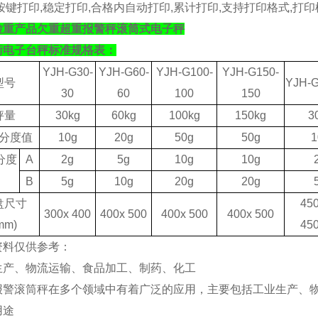
按键打印
,
稳定打印
,
合格内自动打印
,
累计打印
,
支持打印格式
,
打印
检重产品欠重超重报警秤滚筒式电子秤
衡电子台秤标准规格表：
YJH-G30-
YJH-G60-
YJH-G100-
YJH-G150-
型号
YJH-G
30
60
100
150
秤量
30kg
60kg
1
0
0kg
150kg
3
分度值
10g
20g
50g
50g
1
分度
A
2g
5g
10g
10g
B
5g
10g
20g
20g
盘尺寸
4
5
3
0
0x 4
0
0
400x 500
400x 500
400x 500
mm)
4
5
资料仅供参考：
生产、物流运输、食品加工、制药、化工
量报警滚筒秤在多个领域中有着广泛的应用，主要包括工业生产、物
用途