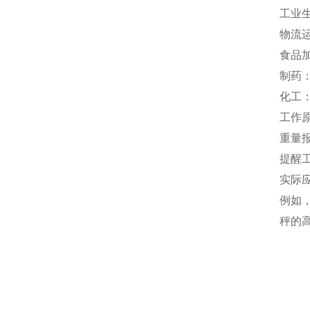
‌工
‌物
‌食
‌制
‌化
工作
重量
提醒
实际
例如
秤的