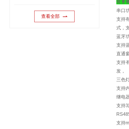
煜景
串口
查看全部
支持
式，
蓝牙
支持
直通
支持
发，
三色
支持
继电
支持
3
RS48
支持
m