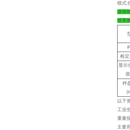
模式
:
滚筒
煜景
检定
显示
值
秤
(
以下
工业
‌重
主要