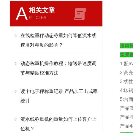
A
相关文章
RTICLES
在线检重秤动态称重如何降低流水线
速度对精度的影响？
滚筒
煜景
动态称重机操作教程：输送带速度调
1:
配
6
2:
高
节与精度校准方法
3:
线
4:
碳
读卡电子秤称重记录 产品加工出成率
5:
台
统计
产品
产品
流水线称重机的重量如何上传客户上
产品
位机？