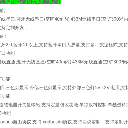
衡电子台秤
功能介绍
及选配功能
功能
有线串口
,
蓝牙无线串口
(
空旷
40m
内
),433M
无线串口
(
空旷
300
米
支持定制开发，
功能
蓝牙
2.0,
蓝牙
4.0
以上
,
支持蓝牙串口大屏幕
,
支持多种数据格式
,
支持
窗口功能
有线直通
,
蓝牙无线直通
(
空旷
40m
内
),433M
无线直通
(
空旷
300
米
灯功能
内部三色灯显示
,
外部三色灯显示
,
支持外部三色灯
5V,12V,
电压
,
支
器功能
路继电器开关量输出
,
支持定量包装功能
,
单独放料控制
,
单独进料
5
功能
odbus
自由协议
,
支持
modbusrtu
协议
,
支持协议定制，支持定制开