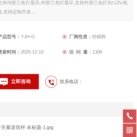
支持内部三色灯显示,外部三色灯显示,支持外部三色灯5V,12V,电
压,支持定制开发
继电器功能
支持3路继电器开关量输出,支持定量包装功能,单独放料控制,单独
产品型号：
YJH-G
厂商性质：
经销商
进料控制,组合进料,放料控制
RS485功能
更新时间：
2025-12-10
访 问 量：
1306
支持modbus自由协议,支持modbusrtu协议,支持协议定制，支持
定制开发
4-20ma/0-5v功能
立即咨询
联系电话：
支持4-20ma输出,支持0-5V