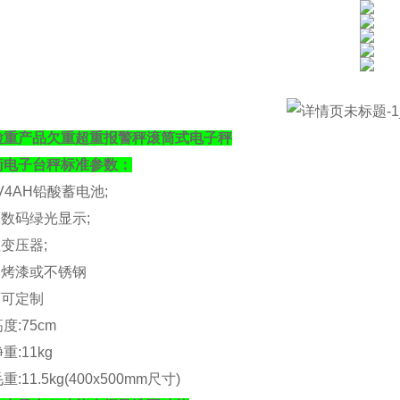
检重产品欠重超重报警秤滚筒式电子秤
衡电子台秤标准参数：
V4AH
铅酸蓄电池
;
亮数码绿光显示
;
性变压器
;
钢烤漆或不锈钢
面可定制
高度
:75cm
净重
:11kg
毛重
:11.5kg(400x500mm
尺寸
)