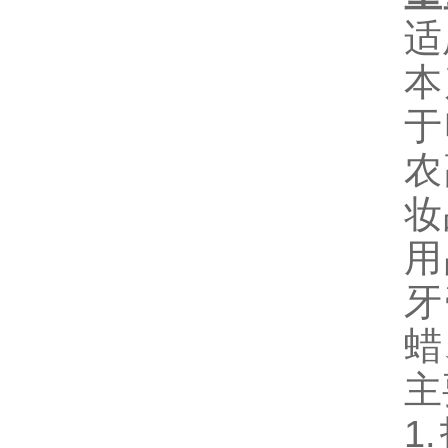
适
本
于
农
妆
用
牙
蜡
主
1