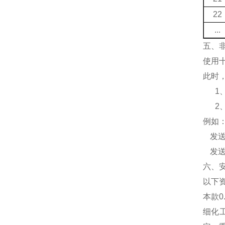
22
...
五、
使用
此时
1
2
例如
发
发
六、
以下
本款
细化