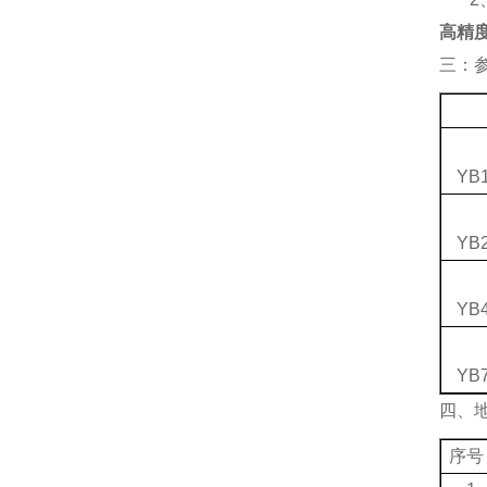
高精度
三：
YB1
YB2
YB4
YB7
四、
序号