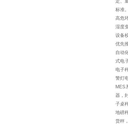
定、
标准
高危
湿度
设备
优先
自动
式电
电子
警灯
MES
器，封
子桌秤
地磅秤
货秤