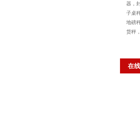
器，封
子桌秤
地磅秤
货秤
在