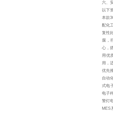
六、
以下
本款
配化
复性
腐，
心，
用优
用，
优先
自动
式电
电子
警灯
MES