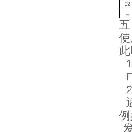
22
...
五
使
此
F
例