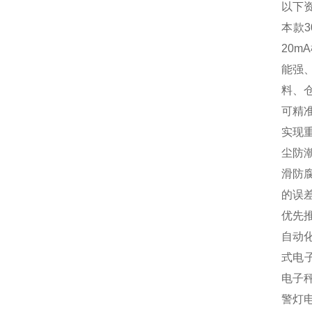
以下
本款
20
能强
料、
可精
实现
尘防
滑防
的误
优先
自动
式电
电子
警灯