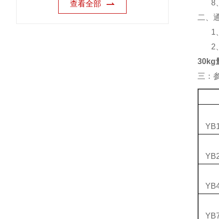
8
查看全部
二、
1
2
30k
三：
YB1
YB2
YB4
YB7