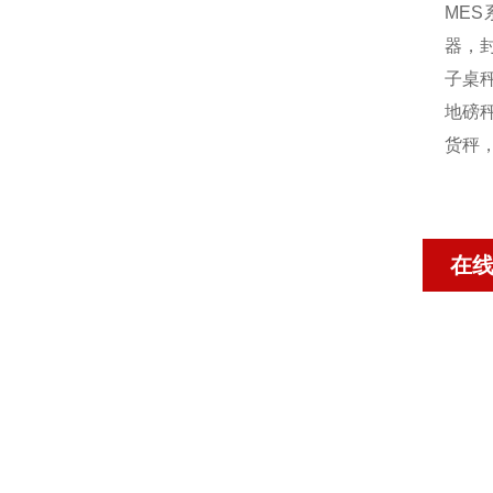
MES
器，封
子桌秤
地磅秤
货秤
在