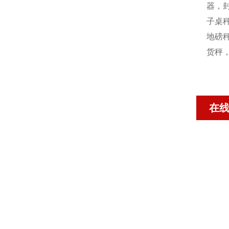
器，封
子桌秤
地磅秤
货秤
在