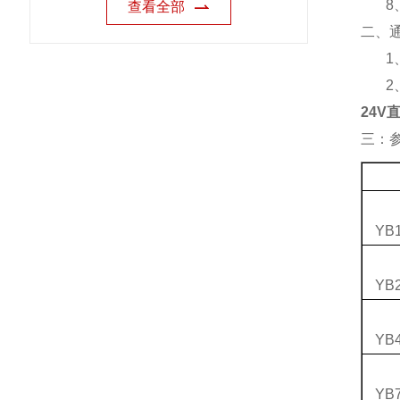
8
查看全部
二、
1
2
24
三：
YB1
YB2
YB4
YB7