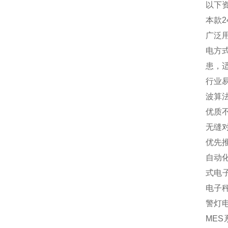
以下
本款
广泛
电方
患，
行业
波算
优质
无缝
优先
自动
式电
电子
警灯
MES