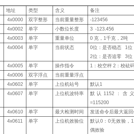
地址
类型
含义
备注
4x0000
双字整形
当前重量
整形
-123456
4x0002
单字
小数位长度
3 -123.456
4x0003
单字
重量单位
0
克，
1
千克，
2
吨
4x0004
单字
当前状态
0
位：是否稳态
1
位
2
位：是否追零
3
位
4x0005
单字
操作指令
1
：校空秤
2
：校砝
4x0006
双字浮点
当前重量浮点
4x0602
单字
上位机站号
默认
1
4x0607
单字
上位机波特率
默认
1152
：含
=115200
4x0610
单字
最大检测时间
发送命令后最大返回
4x0611
单字
上位机效验位
默认
0
：
0
无效验，
1
偶效验