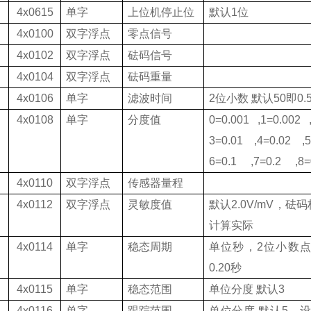
4x0615
单字
上位机停止位
默认
1
位
4x0100
双字浮点
零点信号
4x0102
双字浮点
砝码信号
4x0104
双字浮点
砝码重量
4x0106
单字
滤波时间
2
位小数 默认
50
即
0.
4x0108
单字
分度值
0=0.001 ,1=0.002 
3=0.01 ,4=0.02 ,5
6=0.1 ,7=0.2 ,8=
4x0110
双字浮点
传感器量程
4x0112
双字浮点
灵敏度值
默认
2.0V/mV
，砝码
计算实际
4x0114
单字
稳态周期
单位秒，
2
位小数点
0.20
秒
4x0115
单字
稳态范围
单位分度
默认
3
4x0116
单字
跟踪范围
单位分度
默认
5
，