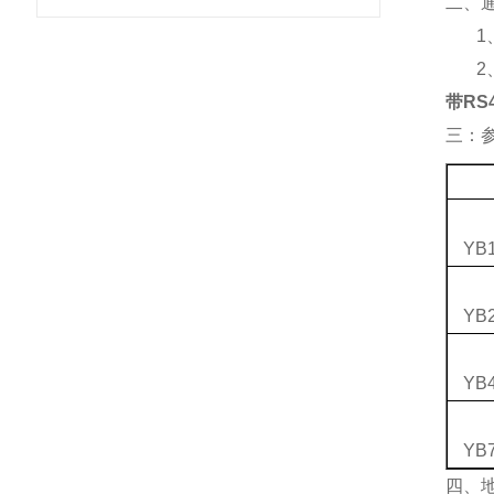
二、
1
2
带RS
三：
YB1
YB2
YB4
YB7
四、