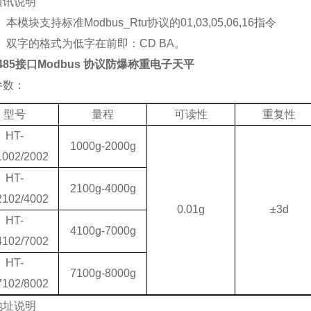
通讯说明
、
本模块支持标准
Modbus_Rtu
协议的
01,03,05,06,16
指令
、
双字的格式为低字在前即：
CD BA
。
485接口Modbus 协议防爆称重电子天平
参数：
型号
量程
可读性
重复性
HT-
1000g-2000g
002/2002
HT-
2100g-4000g
102/4002
0.01g
±
3d
HT-
4100g-7000g
102/7002
HT-
7100g-8000g
102/8002
地址说明