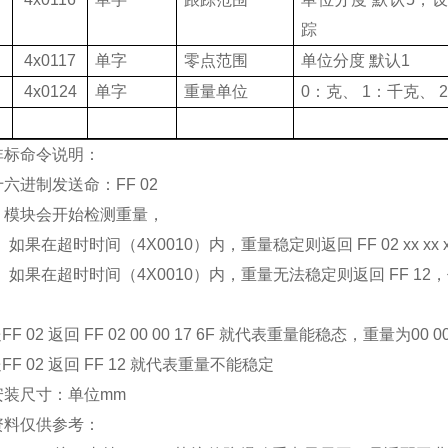
踪
4x0117
单字
零点范围
单位分度
默认
1
4x0124
单字
重量单位
0
：克、
1
：千克、
2
非标命令说明
：
十六进制发送命
：
FF 02
，模块会开始检测重量，
、
如果在超时时间（
4X0010
）内，重量稳定则返回
FF 02 xx xx 
、
如果在超时时间（
4X0010
）内，重量无法稳定则返回
FF 12
，
：
送
FF 02
返回
FF 02 00 00 17 6F
就代表重量能稳态，重量为
00 0
送
FF 02
返回
FF
1
2
就代表重量不能稳定
安装尺寸：单位
mm
资料仅供参考：