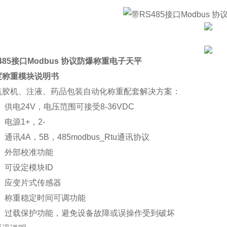
485接口Modbus 协议防爆称重电子天平
度
称重模块说明
书
点胶机、注液、药品包装自动化称重配套解决方案：
、
供电
24V
，电压范围可接受
8-36VDC
、
电源
1+
，
2-
、
通讯
4A
，
5B
，
485
modbus_Rtu
通讯协议
、
外
部校准功能
、
可设定模块
ID
、
应变片式
传感器
、
称重稳定时间可调功能
、
过载保护功能，避免设备故障或误操作受到破坏