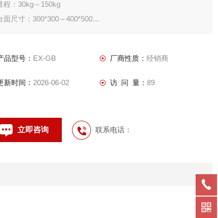
量程：30kg～150kg
台面尺寸：300*300～400*500
材质：不锈钢传感器、台面不锈钢拉外部分辨率可以达到十万分
之一，具有高精度，的抗干扰能力；秤台结构有碳钢和不锈钢可
产品型号：
EX-GB
厂商性质：
经销商
选；不锈钢防水结构外壳的防水型可以达到IP67；专用于II区防
爆环境；防爆等级为：Ex ib IIC T4,广泛用于石油、
更新时间：
2026-06-02
访 问 量：
89
立即咨询
联系电话：